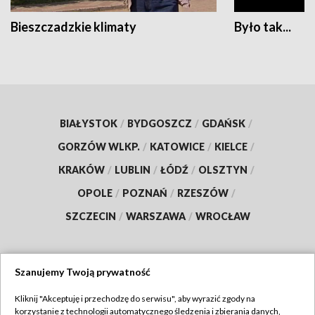
Bieszczadzkie klimaty
Było tak...
BIAŁYSTOK
/
BYDGOSZCZ
/
GDAŃSK
/
GORZÓW WLKP.
/
KATOWICE
/
KIELCE
/
KRAKÓW
/
LUBLIN
/
ŁÓDŹ
/
OLSZTYN
/
OPOLE
/
POZNAŃ
/
RZESZÓW
/
SZCZECIN
/
WARSZAWA
/
WROCŁAW
Szanujemy Twoją prywatność
Dołącz do nas:
Kliknij "Akceptuję i przechodzę do serwisu", aby wyrazić zgody na
korzystanie z technologii automatycznego śledzenia i zbierania danych,
TVP