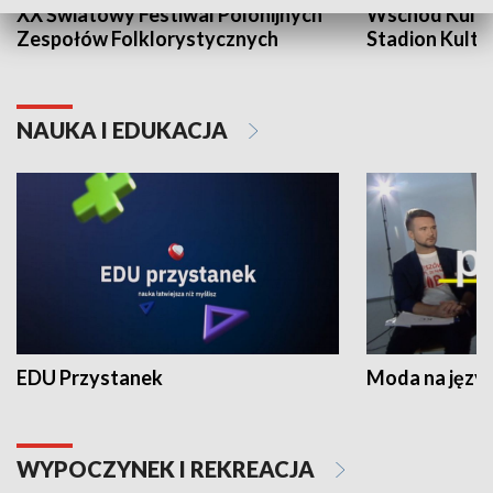
XX Światowy Festiwal Polonijnych
Wschód Kultur
Zespołów Folklorystycznych
Stadion Kultu
NAUKA I EDUKACJA
EDU Przystanek
Moda na język
WYPOCZYNEK I REKREACJA