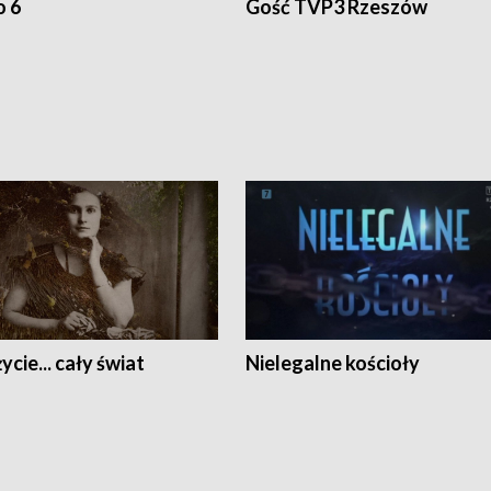
o 6
Gość TVP3 Rzeszów
ycie... cały świat
Nielegalne kościoły