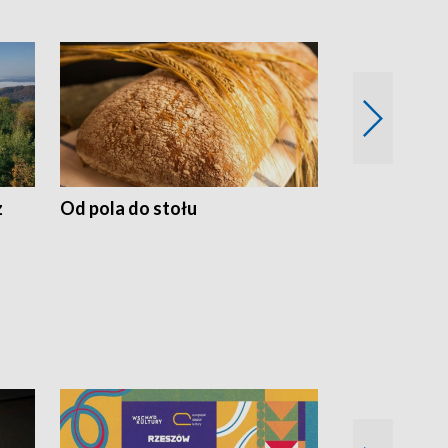
z
Od pola do stołu
50 lat ochro
przyrodnicz
Zachodnich