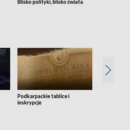
Blisko polityki, blisko świata
Popołudnie 
Podkarpackie tablice i
Szlakiem arc
inskrypcje
drewnianej