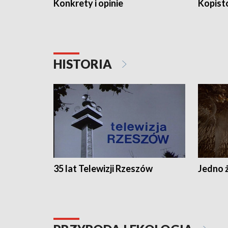
Konkrety i opinie
Kopist
HISTORIA
35 lat Telewizji Rzeszów
Jedno ż