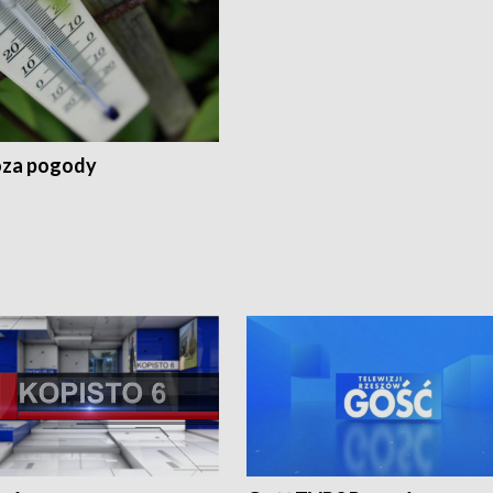
za pogody