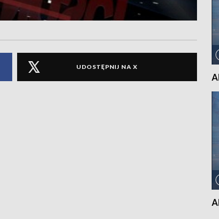
UDOSTĘPNIJ NA X
A
A