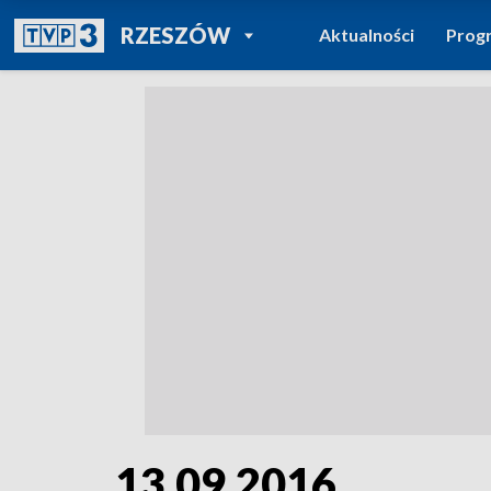
POWRÓT DO
RZESZÓW
Aktualności
Prog
TVP REGIONY
13.09.2016