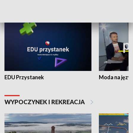
NAUKA I EDUKACJA
EDU Przystanek
Moda na język
WYPOCZYNEK I REKREACJA