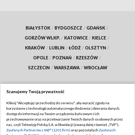
BIAŁYSTOK
/
BYDGOSZCZ
/
GDAŃSK
/
GORZÓW WLKP.
/
KATOWICE
/
KIELCE
/
KRAKÓW
/
LUBLIN
/
ŁÓDŹ
/
OLSZTYN
/
OPOLE
/
POZNAŃ
/
RZESZÓW
/
SZCZECIN
/
WARSZAWA
/
WROCŁAW
Szanujemy Twoją prywatność
Dołącz do nas:
Kliknij "Akceptuję i przechodzę do serwisu", aby wyrazić zgody na
korzystanie z technologii automatycznego śledzenia i zbierania danych,
TVP
dostęp do informacji na Twoim urządzeniu końcowym i ich
Abonament TVP
przechowywanie oraz na przetwarzanie Twoich danych osobowych przez
Regulamin TVP
nas, czyli Telewizję Polską S.A. w likwidacji (zwaną dalej również „TVP”),
Emisja w TVP
Polityka prywatności
Zaufanych Partnerów z IAB* (1201 firm)
oraz pozostałych
Zaufanych