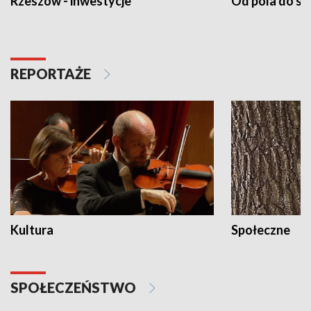
Rzeszów - inwestycje
Od pola do st
REPORTAŻE
Kultura
Społeczne
SPOŁECZEŃSTWO