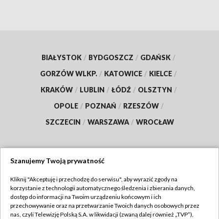
BIAŁYSTOK
/
BYDGOSZCZ
/
GDAŃSK
/
GORZÓW WLKP.
/
KATOWICE
/
KIELCE
/
KRAKÓW
/
LUBLIN
/
ŁÓDŹ
/
OLSZTYN
/
OPOLE
/
POZNAŃ
/
RZESZÓW
/
SZCZECIN
/
WARSZAWA
/
WROCŁAW
Szanujemy Twoją prywatność
Dołącz do nas:
Kliknij "Akceptuję i przechodzę do serwisu", aby wyrazić zgody na
korzystanie z technologii automatycznego śledzenia i zbierania danych,
TVP
dostęp do informacji na Twoim urządzeniu końcowym i ich
Abonament TVP
przechowywanie oraz na przetwarzanie Twoich danych osobowych przez
Regulamin TVP
nas, czyli Telewizję Polską S.A. w likwidacji (zwaną dalej również „TVP”),