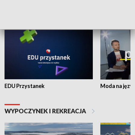
NAUKA I EDUKACJA
EDU Przystanek
Moda na język
WYPOCZYNEK I REKREACJA