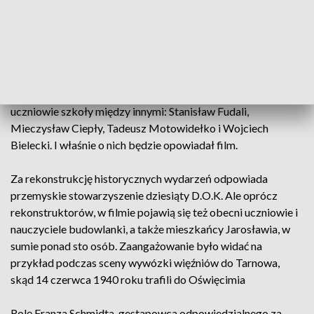
Stanisław Ryniak w obozie dostał numer 31, stając się tym
samym pierwszym więźniem politycznym Auschwitz.
Numery od pierwszego do trzydziestego otrzymywali
więźniowie funkcyjni, tak zwani kapo - głównie niemieccy
kryminaliści. Ale oświęcimskiego piekła doświadczyli też inni
uczniowie szkoły między innymi: Stanisław Fudali,
Mieczysław Ciepły, Tadeusz Motowidełko i Wojciech
Bielecki. I właśnie o nich będzie opowiadał film.
Za rekonstrukcję historycznych wydarzeń odpowiada
przemyskie stowarzyszenie dziesiąty D.O.K. Ale oprócz
rekonstruktorów, w filmie pojawią się też obecni uczniowie i
nauczyciele budowlanki, a także mieszkańcy Jarosławia, w
sumie ponad sto osób. Zaangażowanie było widać na
przykład podczas sceny wywózki więźniów do Tarnowa,
skąd 14 czerwca 1940 roku trafili do Oświęcimia
Rolę Franza Schmidta, gestapowca odpowiedzialnego za