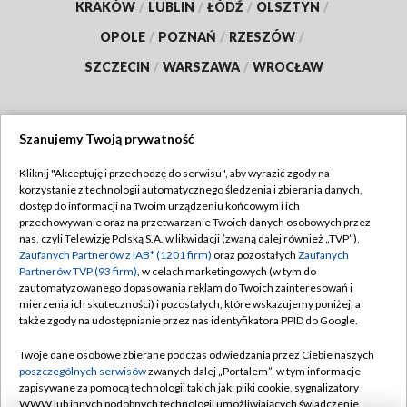
KRAKÓW
/
LUBLIN
/
ŁÓDŹ
/
OLSZTYN
/
OPOLE
/
POZNAŃ
/
RZESZÓW
/
SZCZECIN
/
WARSZAWA
/
WROCŁAW
Szanujemy Twoją prywatność
Dołącz do nas:
Kliknij "Akceptuję i przechodzę do serwisu", aby wyrazić zgody na
korzystanie z technologii automatycznego śledzenia i zbierania danych,
TVP
dostęp do informacji na Twoim urządzeniu końcowym i ich
Abonament TVP
przechowywanie oraz na przetwarzanie Twoich danych osobowych przez
Regulamin TVP
nas, czyli Telewizję Polską S.A. w likwidacji (zwaną dalej również „TVP”),
Emisja w TVP
Polityka prywatności
Zaufanych Partnerów z IAB* (1201 firm)
oraz pozostałych
Zaufanych
Partnerów TVP (93 firm)
, w celach marketingowych (w tym do
Centrum informacji TVP
Moje zgody
zautomatyzowanego dopasowania reklam do Twoich zainteresowań i
mierzenia ich skuteczności) i pozostałych, które wskazujemy poniżej, a
Naziemna Telewizja Cyfrowa
Pomoc
także zgody na udostępnianie przez nas identyfikatora PPID do Google.
Sklep TVP
Biuro reklamy
Twoje dane osobowe zbierane podczas odwiedzania przez Ciebie naszych
Rada Programowa
Kontakt
poszczególnych serwisów
zwanych dalej „Portalem”, w tym informacje
zapisywane za pomocą technologii takich jak: pliki cookie, sygnalizatory
System NOS
WWW lub innych podobnych technologii umożliwiających świadczenie