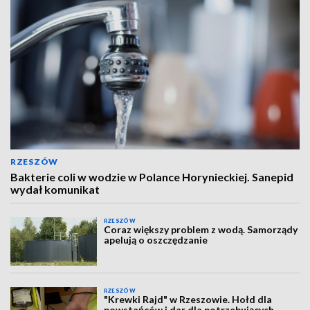
RZESZÓW
Bakterie coli w wodzie w Polance Horynieckiej. Sanepid
wydał komunikat
RZESZÓW
Coraz większy problem z wodą. Samorządy
apelują o oszczędzanie
RZESZÓW
"Krewki Rajd" w Rzeszowie. Hołd dla
powstańców i dar dla potrzebujących