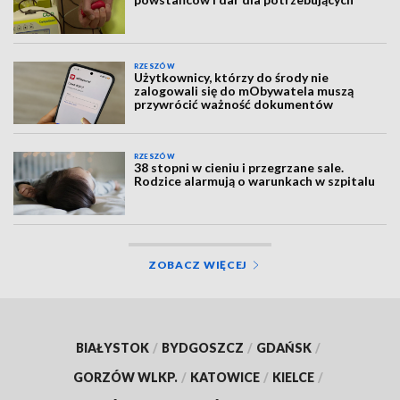
RZESZÓW
Użytkownicy, którzy do środy nie
zalogowali się do mObywatela muszą
przywrócić ważność dokumentów
RZESZÓW
38 stopni w cieniu i przegrzane sale.
Rodzice alarmują o warunkach w szpitalu
ZOBACZ WIĘCEJ
BIAŁYSTOK
/
BYDGOSZCZ
/
GDAŃSK
/
GORZÓW WLKP.
/
KATOWICE
/
KIELCE
/