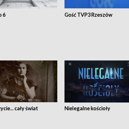
o 6
Gość TVP3 Rzeszów
ycie... cały świat
Nielegalne kościoły