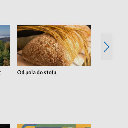
z
Od pola do stołu
50 lat ochro
przyrodnicz
Zachodnich