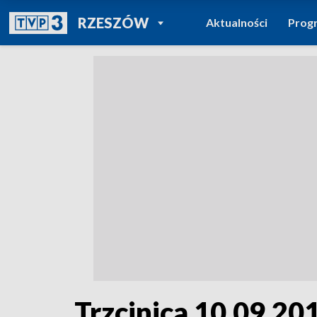
POWRÓT DO
RZESZÓW
Aktualności
Prog
TVP REGIONY
Trzcinica 10.09.201