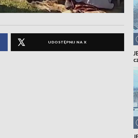
UDOSTĘPNIJ NA X
J
cz
J