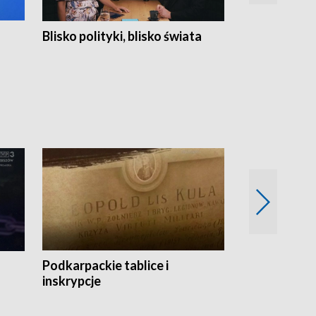
Blisko polityki, blisko świata
Popołudnie 
Podkarpackie tablice i
Szlakiem arc
inskrypcje
drewnianej