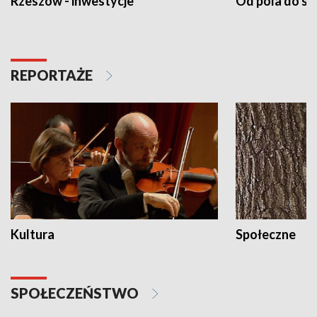
Rzeszów - inwestycje
Od pola do st
REPORTAŻE
Kultura
Społeczne
SPOŁECZEŃSTWO