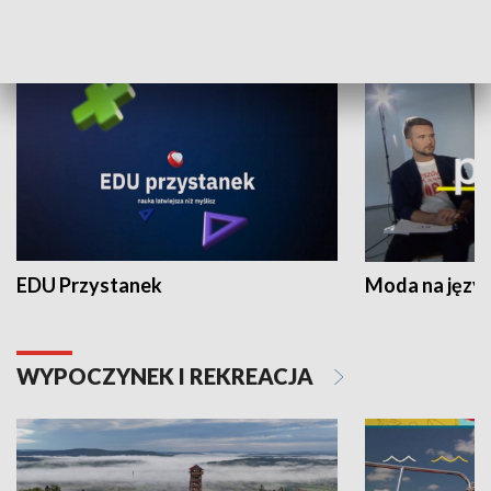
NAUKA I EDUKACJA
EDU Przystanek
Moda na język
WYPOCZYNEK I REKREACJA