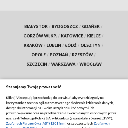
BIAŁYSTOK
/
BYDGOSZCZ
/
GDAŃSK
/
GORZÓW WLKP.
/
KATOWICE
/
KIELCE
/
KRAKÓW
/
LUBLIN
/
ŁÓDŹ
/
OLSZTYN
/
OPOLE
/
POZNAŃ
/
RZESZÓW
/
SZCZECIN
/
WARSZAWA
/
WROCŁAW
Szanujemy Twoją prywatność
Dołącz do nas:
Kliknij "Akceptuję i przechodzę do serwisu", aby wyrazić zgody na
korzystanie z technologii automatycznego śledzenia i zbierania danych,
TVP
dostęp do informacji na Twoim urządzeniu końcowym i ich
Abonament TVP
przechowywanie oraz na przetwarzanie Twoich danych osobowych przez
Regulamin TVP
nas, czyli Telewizję Polską S.A. w likwidacji (zwaną dalej również „TVP”),
Emisja w TVP
Polityka prywatności
Zaufanych Partnerów z IAB* (1201 firm)
oraz pozostałych
Zaufanych