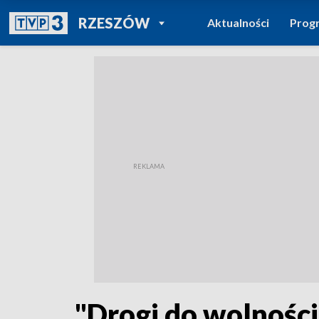
POWRÓT DO
RZESZÓW
Aktualności
Prog
TVP REGIONY
"Drogi do wolnośc