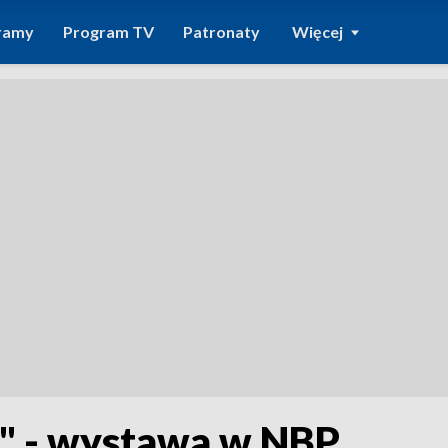
ramy
Program TV
Patronaty
Więcej
i" - wystawa w NBP