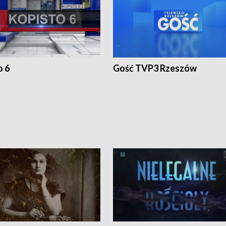
o 6
Gość TVP3 Rzeszów