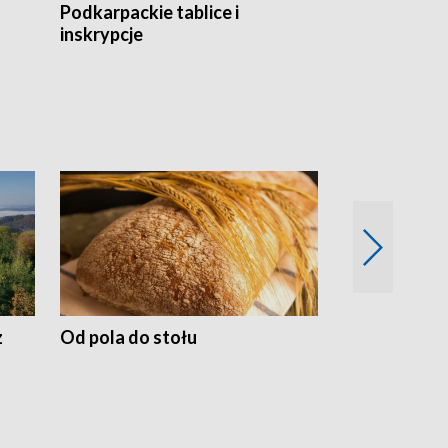
Podkarpackie tablice i
Szlakiem arc
inskrypcje
drewnianej
z
Od pola do stołu
50 lat ochro
przyrodnicz
Zachodnich