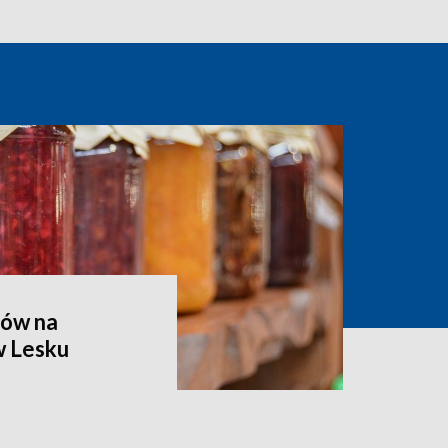
ów na
w Lesku