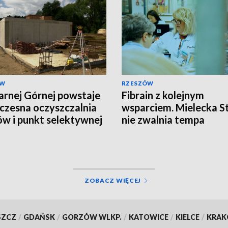
ÓW
RZESZÓW
rnej Górnej powstaje
Fibrain z kolejnym
zesna oczyszczalnia
wsparciem. Mielecka S
ów i punkt selektywnej
nie zwalnia tempa
ki odpadów
ZOBACZ WIĘCEJ
SZCZ
/
GDAŃSK
/
GORZÓW WLKP.
/
KATOWICE
/
KIELCE
/
KRA