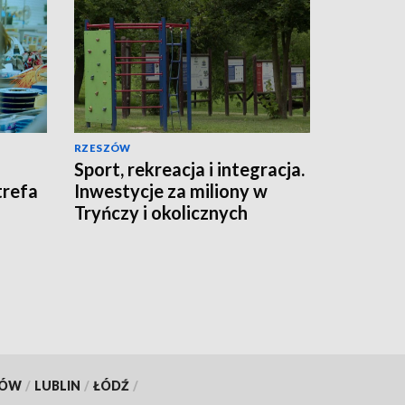
RZESZÓW
Sport, rekreacja i integracja.
trefa
Inwestycje za miliony w
Tryńczy i okolicznych
gminach
KÓW
/
LUBLIN
/
ŁÓDŹ
/