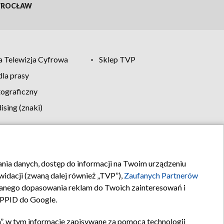
ROCŁAW
 Telewizja Cyfrowa
Sklep TVP
la prasy
tograficzny
sing (znaki)
klamy
Kontakt
rania danych, dostęp do informacji na Twoim urządzeniu
idacji (zwaną dalej również „TVP”),
Zaufanych Partnerów
anego dopasowania reklam do Twoich zainteresowań i
a PPID do Google.
”, w tym informacje zapisywane za pomocą technologii