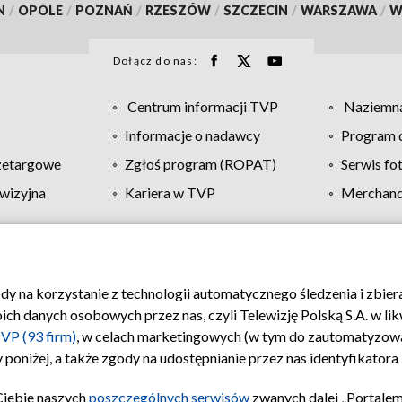
N
/
OPOLE
/
POZNAŃ
/
RZESZÓW
/
SZCZECIN
/
WARSZAWA
/
W
Dołącz do nas:
Centrum informacji TVP
Naziemna
Informacje o nadawcy
Program d
zetargowe
Zgłoś program (ROPAT)
Serwis fo
wizyjna
Kariera w TVP
Merchandi
Polityka prywatności
Moje zgody
Pomoc
Biuro re
ody na korzystanie z technologii automatycznego śledzenia i zbie
 danych osobowych przez nas, czyli Telewizję Polską S.A. w likw
VP (93 firm)
, w celach marketingowych (w tym do zautomatyzow
 poniżej, a także zgody na udostępnianie przez nas identyfikator
Ciebie naszych
poszczególnych serwisów
zwanych dalej „Portalem