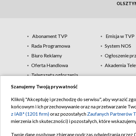
OLSZTY
Abonament TVP
Emisja w TVP
Rada Programowa
System NOS
Biuro Reklamy
Ogłoszenie pr
Oferta Handlowa
Akademia Tele
Telegazeta ogłoszenia
Szanujemy Twoją prywatność
Regulamin TVP
Kliknij "Akceptuję i przechodzę do serwisu", aby wyrazić zg
końcowym i ich przechowywanie oraz na przetwarzanie Twoich
z IAB* (1201 firm)
oraz pozostałych
Zaufanych Partnerów T
mierzenia ich skuteczności) i pozostałych, które wskazujemy
Twoje dane osobowe zbierane podczas odwiedzania przez 