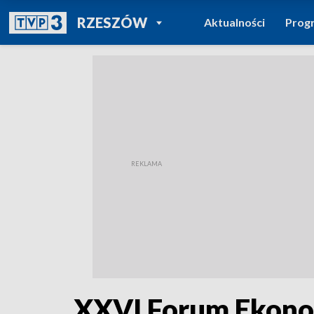
POWRÓT DO
RZESZÓW
Aktualności
Prog
TVP REGIONY
XXVI Forum Ekono