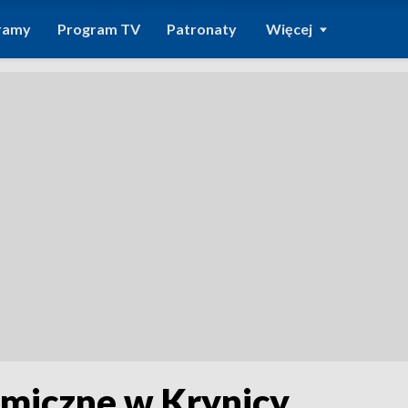
ramy
Program TV
Patronaty
Więcej
miczne w Krynicy