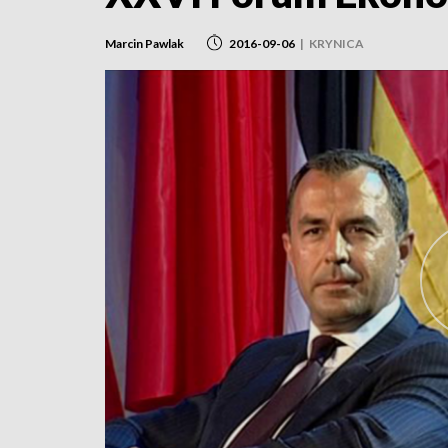
Marcin Pawlak
2016-09-06
|
KRYNICA