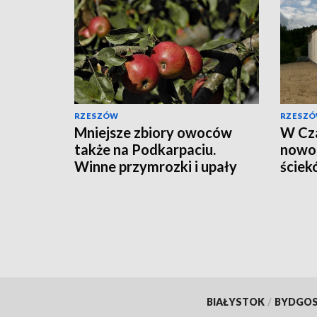
RZESZÓW
RZESZ
Mniejsze zbiory owoców
W Cza
także na Podkarpaciu.
nowoc
Winne przymrozki i upały
ściek
zbiór
BIAŁYSTOK
/
BYDGO