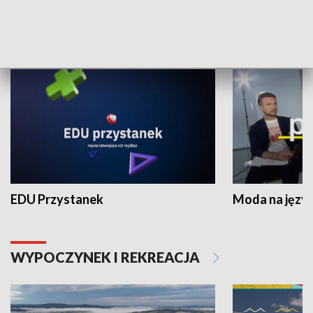
NAUKA I EDUKACJA
EDU Przystanek
Moda na język
WYPOCZYNEK I REKREACJA