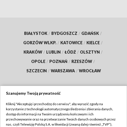
BIAŁYSTOK
/
BYDGOSZCZ
/
GDAŃSK
/
GORZÓW WLKP.
/
KATOWICE
/
KIELCE
/
KRAKÓW
/
LUBLIN
/
ŁÓDŹ
/
OLSZTYN
/
OPOLE
/
POZNAŃ
/
RZESZÓW
/
SZCZECIN
/
WARSZAWA
/
WROCŁAW
Szanujemy Twoją prywatność
Dołącz do nas:
Kliknij "Akceptuję i przechodzę do serwisu", aby wyrazić zgody na
korzystanie z technologii automatycznego śledzenia i zbierania danych,
TVP
dostęp do informacji na Twoim urządzeniu końcowym i ich
Abonament TVP
przechowywanie oraz na przetwarzanie Twoich danych osobowych przez
Regulamin TVP
nas, czyli Telewizję Polską S.A. w likwidacji (zwaną dalej również „TVP”),