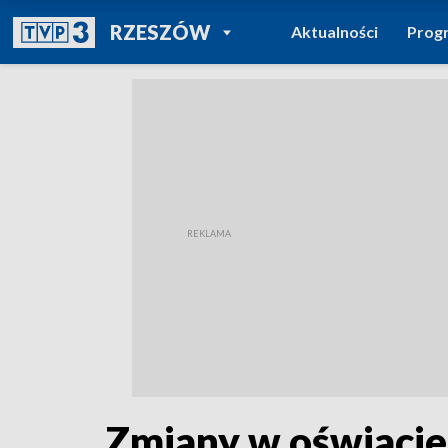
POWRÓT DO
RZESZÓW
Aktualności
Prog
TVP REGIONY
Zmiany w oświacie