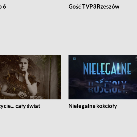
o 6
Gość TVP3 Rzeszów
ycie... cały świat
Nielegalne kościoły