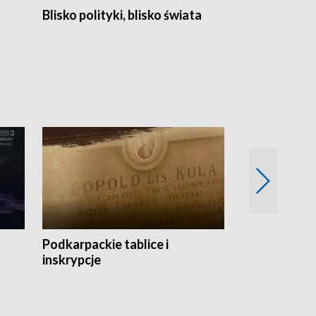
Blisko polityki, blisko świata
Popołudnie 
Podkarpackie tablice i
Szlakiem arc
inskrypcje
drewnianej