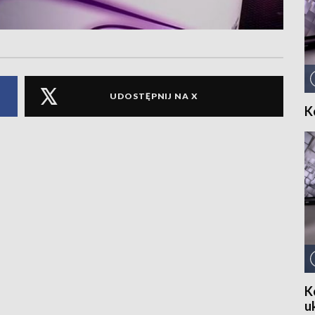
UDOSTĘPNIJ NA X
K
K
u