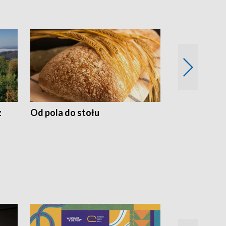
z
Od pola do stołu
50 lat ochro
przyrodnicz
Zachodnich