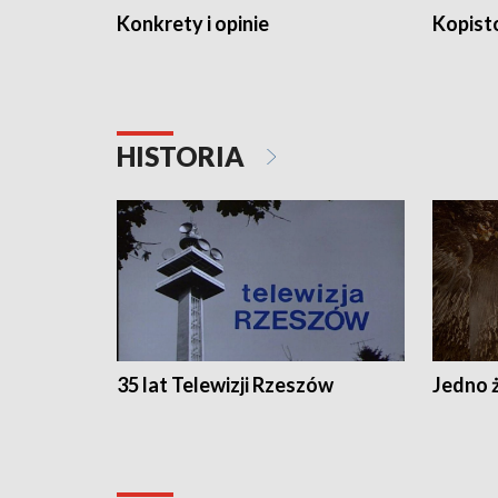
Konkrety i opinie
Kopist
HISTORIA
35 lat Telewizji Rzeszów
Jedno ż