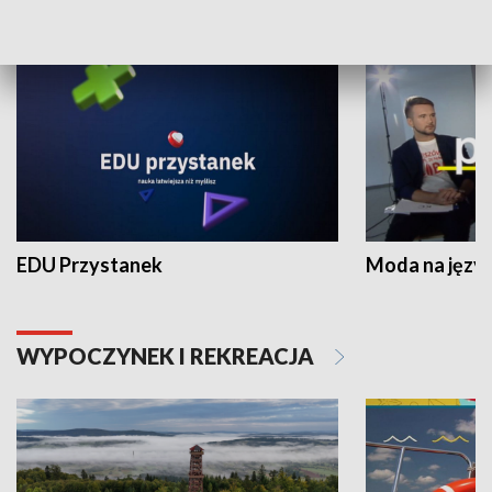
NAUKA I EDUKACJA
EDU Przystanek
Moda na język
WYPOCZYNEK I REKREACJA