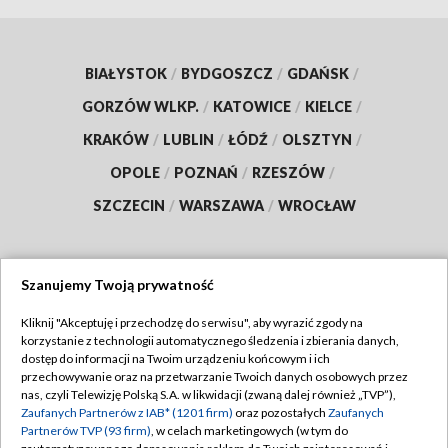
BIAŁYSTOK
/
BYDGOSZCZ
/
GDAŃSK
/
GORZÓW WLKP.
/
KATOWICE
/
KIELCE
/
KRAKÓW
/
LUBLIN
/
ŁÓDŹ
/
OLSZTYN
/
OPOLE
/
POZNAŃ
/
RZESZÓW
/
SZCZECIN
/
WARSZAWA
/
WROCŁAW
Szanujemy Twoją prywatność
Dołącz do nas:
Kliknij "Akceptuję i przechodzę do serwisu", aby wyrazić zgody na
korzystanie z technologii automatycznego śledzenia i zbierania danych,
TVP
dostęp do informacji na Twoim urządzeniu końcowym i ich
Abonament TVP
przechowywanie oraz na przetwarzanie Twoich danych osobowych przez
Regulamin TVP
nas, czyli Telewizję Polską S.A. w likwidacji (zwaną dalej również „TVP”),
Emisja w TVP
Polityka prywatności
Zaufanych Partnerów z IAB* (1201 firm)
oraz pozostałych
Zaufanych
Partnerów TVP (93 firm)
, w celach marketingowych (w tym do
Centrum informacji TVP
Moje zgody