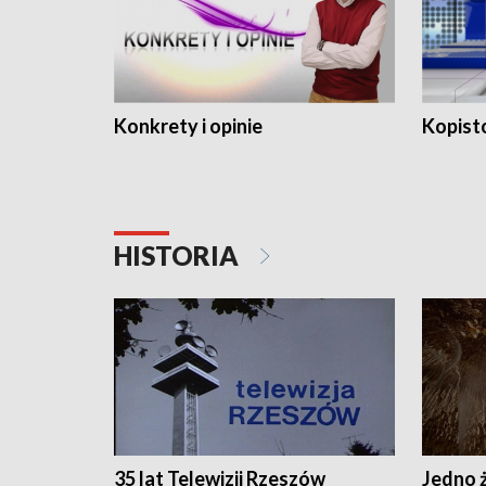
Konkrety i opinie
Kopist
HISTORIA
35 lat Telewizji Rzeszów
Jedno ż