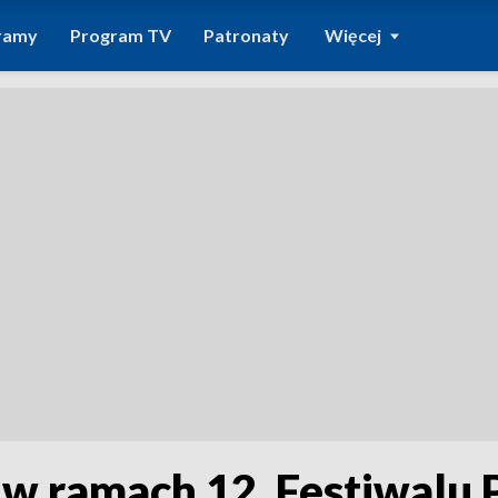
ramy
Program TV
Patronaty
Więcej
 ramach 12. Festiwalu 