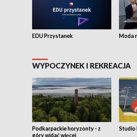
EDU Przystanek
Moda na
WYPOCZYNEK I REKREACJA
Podkarpackie horyzonty - z
Studio
góry widać więcej