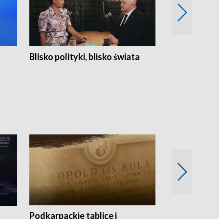
Blisko polityki, blisko świata
Popołudnie 
Podkarpackie tablice i
Szlakiem arc