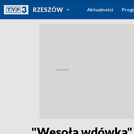
POWRÓT DO
RZESZÓW
Aktualności
Prog
TVP REGIONY
"Wesoła wdówka" w