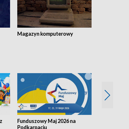
Magazyn komputerowy
z
Funduszowy Maj 2026 na
Podkarpacki
Podkarpaciu
kulinarne z h