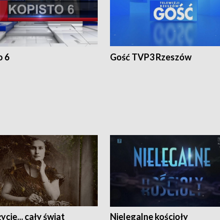
o 6
Gość TVP3 Rzeszów
ycie... cały świat
Nielegalne kościoły