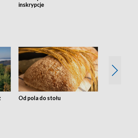
inskrypcje
drewnianej
z
Od pola do stołu
50 lat ochro
przyrodnicz
Zachodnich