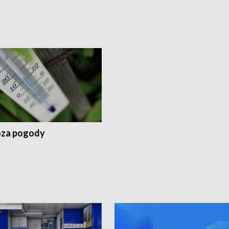
za pogody