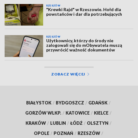
RZESZÓW
"Krewki Rajd" w Rzeszowie. Hołd dla
powstańców i dar dla potrzebujących
RZESZÓW
Użytkownicy, którzy do środy nie
zalogowali się do mObywatela muszą
przywrócić ważność dokumentów
ZOBACZ WIĘCEJ
BIAŁYSTOK
/
BYDGOSZCZ
/
GDAŃSK
/
GORZÓW WLKP.
/
KATOWICE
/
KIELCE
/
KRAKÓW
/
LUBLIN
/
ŁÓDŹ
/
OLSZTYN
/
OPOLE
/
POZNAŃ
/
RZESZÓW
/