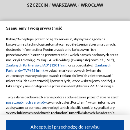
SZCZECIN
/
WARSZAWA
/
WROCŁAW
Szanujemy Twoją prywatność
Dołącz do nas:
Kliknij "Akceptuję i przechodzę do serwisu", aby wyrazić zgody na
korzystanie z technologii automatycznego śledzenia i zbierania danych,
TVP
dostęp do informacji na Twoim urządzeniu końcowym i ich
Abonament TVP
przechowywanie oraz na przetwarzanie Twoich danych osobowych przez
Regulamin TVP
nas, czyli Telewizję Polską S.A. w likwidacji (zwaną dalej również „TVP”),
Emisja w TVP
Polityka prywatności
Zaufanych Partnerów z IAB* (1201 firm)
oraz pozostałych
Zaufanych
Partnerów TVP (93 firm)
, w celach marketingowych (w tym do
Centrum informacji TVP
Moje zgody
zautomatyzowanego dopasowania reklam do Twoich zainteresowań i
mierzenia ich skuteczności) i pozostałych, które wskazujemy poniżej, a
Naziemna Telewizja Cyfrowa
Pomoc
także zgody na udostępnianie przez nas identyfikatora PPID do Google.
Sklep TVP
Biuro reklamy
Twoje dane osobowe zbierane podczas odwiedzania przez Ciebie naszych
Rada Programowa
Kontakt
poszczególnych serwisów
zwanych dalej „Portalem”, w tym informacje
zapisywane za pomocą technologii takich jak: pliki cookie, sygnalizatory
System NOS
WWW lub innych podobnych technologii umożliwiających świadczenie
dopasowanych i bezpiecznych usług, personalizację treści oraz reklam,
Informacje o nadawcy
Kanały
udostępnianie funkcji mediów społecznościowych oraz analizowanie
Akceptuję i przechodzę do serwisu
ruchu w Internecie.
Program dla prasy