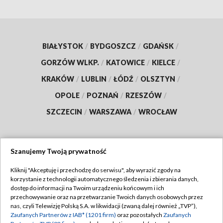
BIAŁYSTOK
/
BYDGOSZCZ
/
GDAŃSK
/
GORZÓW WLKP.
/
KATOWICE
/
KIELCE
/
KRAKÓW
/
LUBLIN
/
ŁÓDŹ
/
OLSZTYN
/
OPOLE
/
POZNAŃ
/
RZESZÓW
/
SZCZECIN
/
WARSZAWA
/
WROCŁAW
Szanujemy Twoją prywatność
Dołącz do nas:
Kliknij "Akceptuję i przechodzę do serwisu", aby wyrazić zgody na
korzystanie z technologii automatycznego śledzenia i zbierania danych,
TVP
dostęp do informacji na Twoim urządzeniu końcowym i ich
Abonament TVP
przechowywanie oraz na przetwarzanie Twoich danych osobowych przez
Regulamin TVP
nas, czyli Telewizję Polską S.A. w likwidacji (zwaną dalej również „TVP”),
Emisja w TVP
Polityka prywatności
Zaufanych Partnerów z IAB* (1201 firm)
oraz pozostałych
Zaufanych