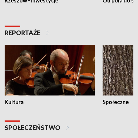
Rzeszów - inwestycje
Od pola do st
REPORTAŻE
Kultura
Społeczne
SPOŁECZEŃSTWO