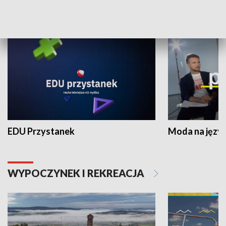
NAUKA I EDUKACJA
EDU Przystanek
Moda na język
WYPOCZYNEK I REKREACJA