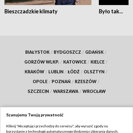
Bieszczadzkie klimaty
Było tak...
BIAŁYSTOK
/
BYDGOSZCZ
/
GDAŃSK
/
GORZÓW WLKP.
/
KATOWICE
/
KIELCE
/
KRAKÓW
/
LUBLIN
/
ŁÓDŹ
/
OLSZTYN
/
OPOLE
/
POZNAŃ
/
RZESZÓW
/
SZCZECIN
/
WARSZAWA
/
WROCŁAW
Szanujemy Twoją prywatność
Dołącz do nas:
Kliknij "Akceptuję i przechodzę do serwisu", aby wyrazić zgody na
korzystanie z technologii automatycznego śledzenia i zbierania danych,
TVP