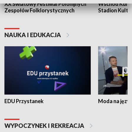
XX Światowy Festiwal Polonijnych
Wschód Kultur
Zespołów Folklorystycznych
Stadion Kultu
NAUKA I EDUKACJA
EDU Przystanek
Moda na język
WYPOCZYNEK I REKREACJA