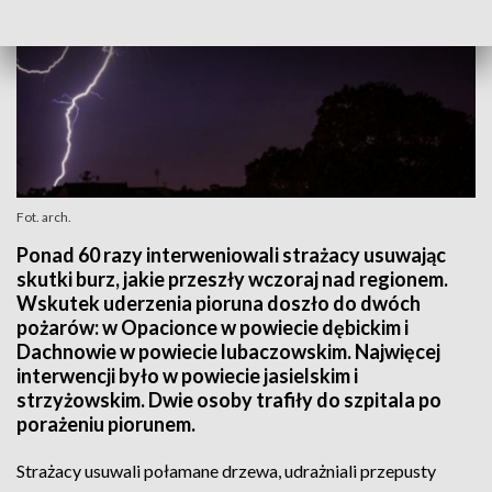
Fot. arch.
Ponad 60 razy interweniowali strażacy usuwając
skutki burz, jakie przeszły wczoraj nad regionem.
Wskutek uderzenia pioruna doszło do dwóch
pożarów: w Opacionce w powiecie dębickim i
Dachnowie w powiecie lubaczowskim. Najwięcej
interwencji było w powiecie jasielskim i
strzyżowskim. Dwie osoby trafiły do szpitala po
porażeniu piorunem.
Strażacy usuwali połamane drzewa, udrażniali przepusty