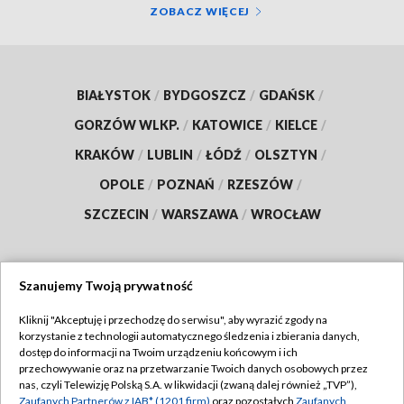
ZOBACZ WIĘCEJ
BIAŁYSTOK
/
BYDGOSZCZ
/
GDAŃSK
/
GORZÓW WLKP.
/
KATOWICE
/
KIELCE
/
KRAKÓW
/
LUBLIN
/
ŁÓDŹ
/
OLSZTYN
/
OPOLE
/
POZNAŃ
/
RZESZÓW
/
SZCZECIN
/
WARSZAWA
/
WROCŁAW
Szanujemy Twoją prywatność
Dołącz do nas:
Kliknij "Akceptuję i przechodzę do serwisu", aby wyrazić zgody na
korzystanie z technologii automatycznego śledzenia i zbierania danych,
TVP
dostęp do informacji na Twoim urządzeniu końcowym i ich
Abonament TVP
przechowywanie oraz na przetwarzanie Twoich danych osobowych przez
Regulamin TVP
nas, czyli Telewizję Polską S.A. w likwidacji (zwaną dalej również „TVP”),
Emisja w TVP
Polityka prywatności
Zaufanych Partnerów z IAB* (1201 firm)
oraz pozostałych
Zaufanych