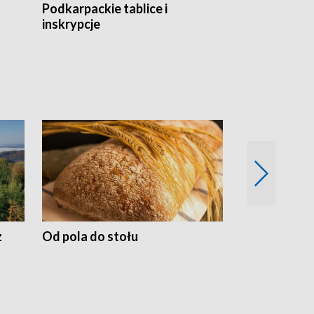
Podkarpackie tablice i
Szlakiem arc
inskrypcje
drewnianej
z
Od pola do stołu
50 lat ochro
przyrodnicz
Zachodnich