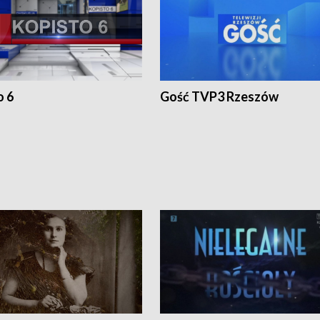
o 6
Gość TVP3 Rzeszów