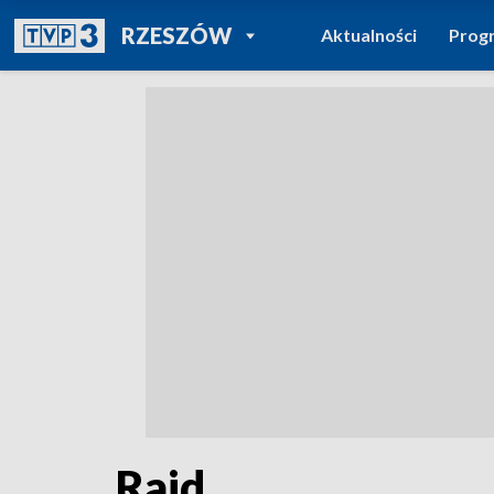
POWRÓT DO
RZESZÓW
Aktualności
Prog
TVP REGIONY
Rajd