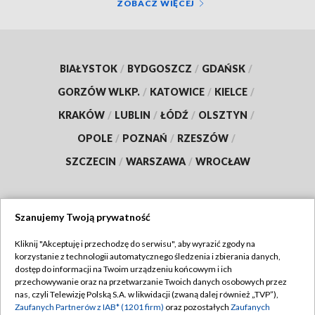
ZOBACZ WIĘCEJ
BIAŁYSTOK
/
BYDGOSZCZ
/
GDAŃSK
/
GORZÓW WLKP.
/
KATOWICE
/
KIELCE
/
KRAKÓW
/
LUBLIN
/
ŁÓDŹ
/
OLSZTYN
/
OPOLE
/
POZNAŃ
/
RZESZÓW
/
SZCZECIN
/
WARSZAWA
/
WROCŁAW
Szanujemy Twoją prywatność
Dołącz do nas:
Kliknij "Akceptuję i przechodzę do serwisu", aby wyrazić zgody na
korzystanie z technologii automatycznego śledzenia i zbierania danych,
TVP
dostęp do informacji na Twoim urządzeniu końcowym i ich
Abonament TVP
przechowywanie oraz na przetwarzanie Twoich danych osobowych przez
Regulamin TVP
nas, czyli Telewizję Polską S.A. w likwidacji (zwaną dalej również „TVP”),
Emisja w TVP
Polityka prywatności
Zaufanych Partnerów z IAB* (1201 firm)
oraz pozostałych
Zaufanych