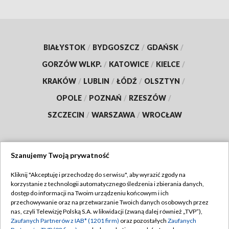
BIAŁYSTOK
/
BYDGOSZCZ
/
GDAŃSK
/
GORZÓW WLKP.
/
KATOWICE
/
KIELCE
/
KRAKÓW
/
LUBLIN
/
ŁÓDŹ
/
OLSZTYN
/
OPOLE
/
POZNAŃ
/
RZESZÓW
/
SZCZECIN
/
WARSZAWA
/
WROCŁAW
Szanujemy Twoją prywatność
Dołącz do nas:
Kliknij "Akceptuję i przechodzę do serwisu", aby wyrazić zgody na
korzystanie z technologii automatycznego śledzenia i zbierania danych,
TVP
dostęp do informacji na Twoim urządzeniu końcowym i ich
Abonament TVP
przechowywanie oraz na przetwarzanie Twoich danych osobowych przez
Regulamin TVP
nas, czyli Telewizję Polską S.A. w likwidacji (zwaną dalej również „TVP”),
Emisja w TVP
Polityka prywatności
Zaufanych Partnerów z IAB* (1201 firm)
oraz pozostałych
Zaufanych