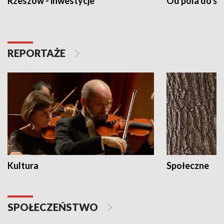
Rzeszów - inwestycje
Od pola do st
REPORTAŻE
Kultura
Społeczne
SPOŁECZEŃSTWO