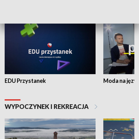
NAUKA I EDUKACJA
EDU Przystanek
Moda na język
WYPOCZYNEK I REKREACJA