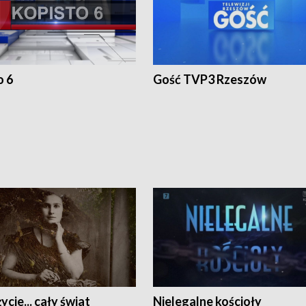
o 6
Gość TVP3 Rzeszów
ycie... cały świat
Nielegalne kościoły