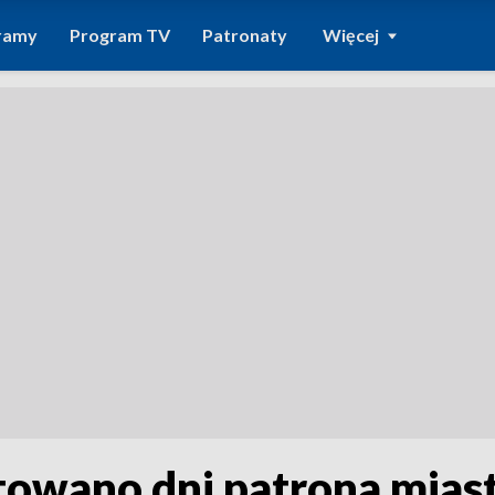
ramy
Program TV
Patronaty
Więcej
owano dni patrona mias