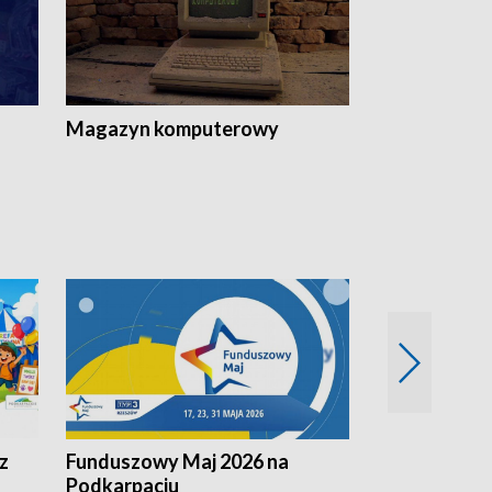
Magazyn komputerowy
z
Funduszowy Maj 2026 na
Podkarpacki
Podkarpaciu
kulinarne z h