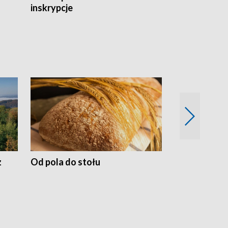
inskrypcje
drewnianej
z
Od pola do stołu
50 lat ochro
przyrodnicz
Zachodnich