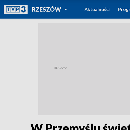
POWRÓT DO
RZESZÓW
Aktualności
Prog
TVP REGIONY
W Przemyślu święt