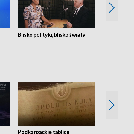
Blisko polityki, blisko świata
Popołudnie 
Podkarpackie tablice i
Szlakiem arc