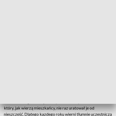
W Przemyślu świętowano dni patrona miasta
Wincentiada to dni patrona Przemyśla, świętego
Wincentego. Dziś ulicami miasta przeszła procesja z
jego relikwiami. Przez cały weekend dla
mieszkańców i turystów przygotowano wiele
atrakcji - koncerty, wystawy i imprezy sportowe.
Relikwie świętego Wincentego trafiły do Przemyśla w XV
wieku. I od tego czasu jest on patronem i opiekunem miasta,
który, jak wierzą mieszkańcy, nie raz uratował je od
nieszczęść. Dlatego kazdego roku wierni tłumnie uczestniczą