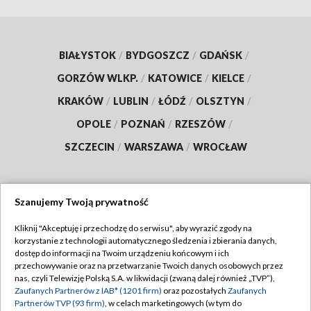
BIAŁYSTOK
/
BYDGOSZCZ
/
GDAŃSK
/
GORZÓW WLKP.
/
KATOWICE
/
KIELCE
/
KRAKÓW
/
LUBLIN
/
ŁÓDŹ
/
OLSZTYN
/
OPOLE
/
POZNAŃ
/
RZESZÓW
/
SZCZECIN
/
WARSZAWA
/
WROCŁAW
Szanujemy Twoją prywatność
Dołącz do nas:
Kliknij "Akceptuję i przechodzę do serwisu", aby wyrazić zgody na
korzystanie z technologii automatycznego śledzenia i zbierania danych,
TVP
dostęp do informacji na Twoim urządzeniu końcowym i ich
Abonament TVP
przechowywanie oraz na przetwarzanie Twoich danych osobowych przez
Regulamin TVP
nas, czyli Telewizję Polską S.A. w likwidacji (zwaną dalej również „TVP”),
Emisja w TVP
Polityka prywatności
Zaufanych Partnerów z IAB* (1201 firm)
oraz pozostałych
Zaufanych
Partnerów TVP (93 firm)
, w celach marketingowych (w tym do
Centrum informacji TVP