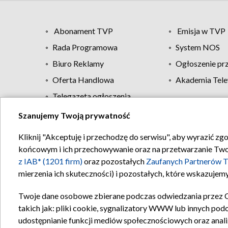
Abonament TVP
Emisja w TVP
Rada Programowa
System NOS
Biuro Reklamy
Ogłoszenie pr
Oferta Handlowa
Akademia Tele
Telegazeta ogłoszenia
Szanujemy Twoją prywatność
Regulamin TVP
Kliknij "Akceptuję i przechodzę do serwisu", aby wyrazić zg
końcowym i ich przechowywanie oraz na przetwarzanie Twoich
z IAB* (1201 firm)
oraz pozostałych
Zaufanych Partnerów T
mierzenia ich skuteczności) i pozostałych, które wskazujemy
Twoje dane osobowe zbierane podczas odwiedzania przez 
takich jak: pliki cookie, sygnalizatory WWW lub innych pod
udostępnianie funkcji mediów społecznościowych oraz anali