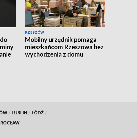
RZESZÓW
 do
Mobilny urzędnik pomaga
Gminy
mieszkańcom Rzeszowa bez
anie
wychodzenia z domu
KÓW
/
LUBLIN
/
ŁÓDŹ
/
ROCŁAW