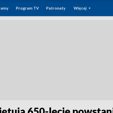
ramy
Program TV
Patronaty
Więcej
iętują 650-lecie powstan