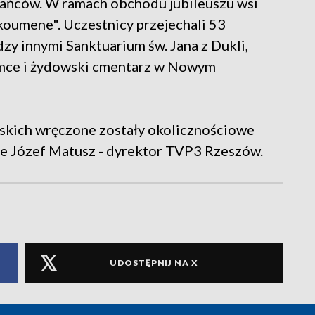
ańców. W ramach obchodu jubileuszu wsi
koumene". Uczestnicy przejechali 53
zy innymi Sanktuarium św. Jana z Dukli,
mce i żydowski cmentarz w Nowym
skich wręczone zostały okolicznościowe
że Józef Matusz - dyrektor TVP3 Rzeszów.
UDOSTĘPNIJ NA X