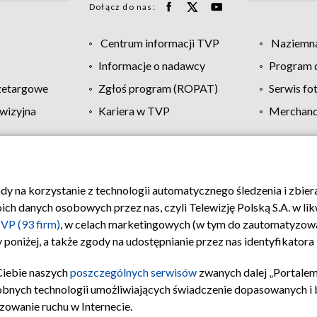
Dołącz do nas:
Centrum informacji TVP
Naziemna
Informacje o nadawcy
Program d
zetargowe
Zgłoś program (ROPAT)
Serwis fo
wizyjna
Kariera w TVP
Merchandi
Polityka prywatności
Moje zgody
Pomoc
Biuro re
ody na korzystanie z technologii automatycznego śledzenia i zbie
 danych osobowych przez nas, czyli Telewizję Polską S.A. w likw
VP (93 firm)
, w celach marketingowych (w tym do zautomatyzow
 poniżej, a także zgody na udostępnianie przez nas identyfikator
Ciebie naszych
poszczególnych serwisów
zwanych dalej „Portalem
obnych technologii umożliwiających świadczenie dopasowanych i be
zowanie ruchu w Internecie.