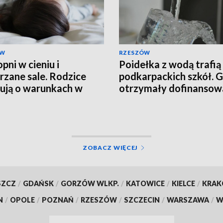
ÓW
RZESZÓW
pni w cieniu i
Poidełka z wodą trafią
rzane sale. Rodzice
podkarpackich szkół. 
ują o warunkach w
otrzymały dofinansow
alu
ZOBACZ WIĘCEJ
SZCZ
/
GDAŃSK
/
GORZÓW WLKP.
/
KATOWICE
/
KIELCE
/
KRA
N
/
OPOLE
/
POZNAŃ
/
RZESZÓW
/
SZCZECIN
/
WARSZAWA
/
W