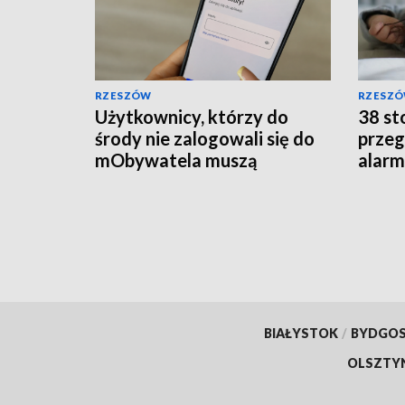
RZESZÓW
RZESZ
Użytkownicy, którzy do
38 sto
środy nie zalogowali się do
przeg
mObywatela muszą
alarm
przywrócić ważność
szpit
dokumentów
BIAŁYSTOK
/
BYDGO
OLSZTY