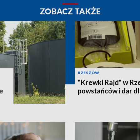
ZOBACZ TAKŻE
RZESZÓW
"Krewki Rajd" w Rz
e
powstańców i dar d