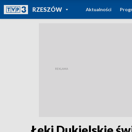
POWRÓT DO
RZESZÓW
Aktualności
Prog
TVP REGIONY
Łęki Dukielskie św