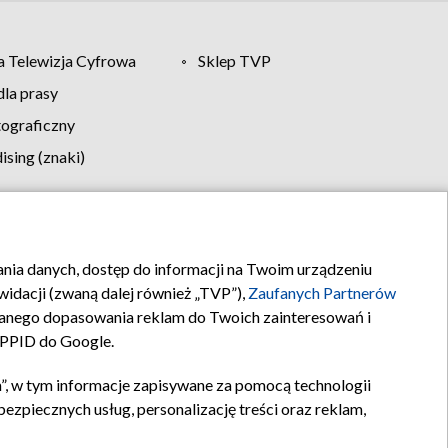
 Telewizja Cyfrowa
Sklep TVP
la prasy
tograficzny
sing (znaki)
klamy
Kontakt
rania danych, dostęp do informacji na Twoim urządzeniu
idacji (zwaną dalej również „TVP”),
Zaufanych Partnerów
anego dopasowania reklam do Twoich zainteresowań i
a PPID do Google.
”, w tym informacje zapisywane za pomocą technologii
zpiecznych usług, personalizację treści oraz reklam,