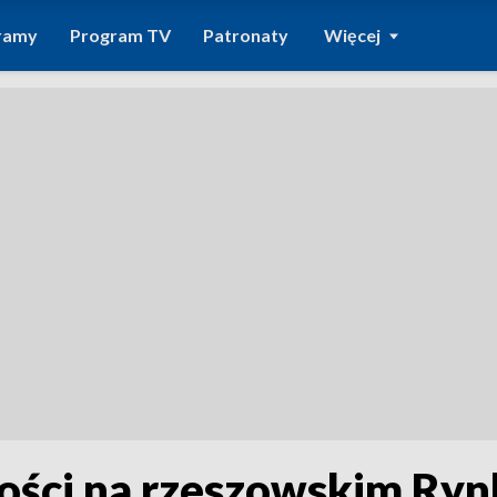
ramy
Program TV
Patronaty
Więcej
gości na rzeszowskim Ry