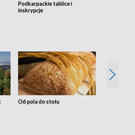
Podkarpackie tablice i
Szlakiem arc
inskrypcje
drewnianej
z
Od pola do stołu
50 lat ochro
przyrodnicz
Zachodnich