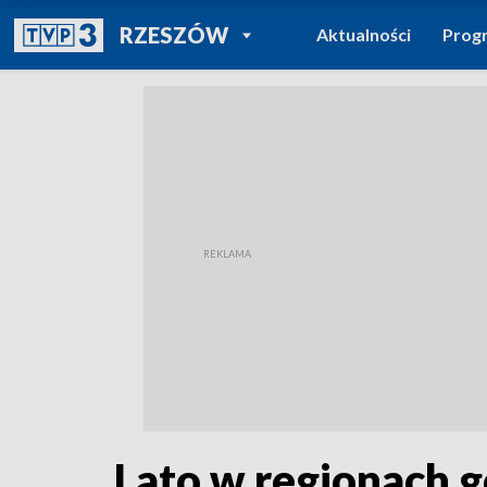
POWRÓT DO
RZESZÓW
Aktualności
Prog
TVP REGIONY
Lato w regionach 