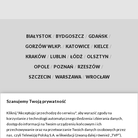
BIAŁYSTOK
/
BYDGOSZCZ
/
GDAŃSK
/
GORZÓW WLKP.
/
KATOWICE
/
KIELCE
/
KRAKÓW
/
LUBLIN
/
ŁÓDŹ
/
OLSZTYN
/
OPOLE
/
POZNAŃ
/
RZESZÓW
/
SZCZECIN
/
WARSZAWA
/
WROCŁAW
Szanujemy Twoją prywatność
Dołącz do nas:
Kliknij "Akceptuję i przechodzę do serwisu", aby wyrazić zgody na
korzystanie z technologii automatycznego śledzenia i zbierania danych,
TVP
dostęp do informacji na Twoim urządzeniu końcowym i ich
Abonament TVP
przechowywanie oraz na przetwarzanie Twoich danych osobowych przez
Regulamin TVP
nas, czyli Telewizję Polską S.A. w likwidacji (zwaną dalej również „TVP”),