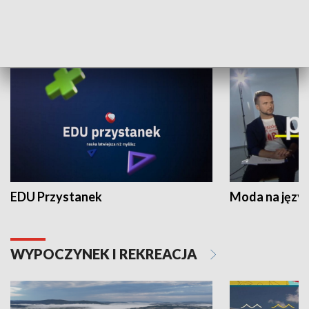
NAUKA I EDUKACJA
EDU Przystanek
Moda na język
WYPOCZYNEK I REKREACJA