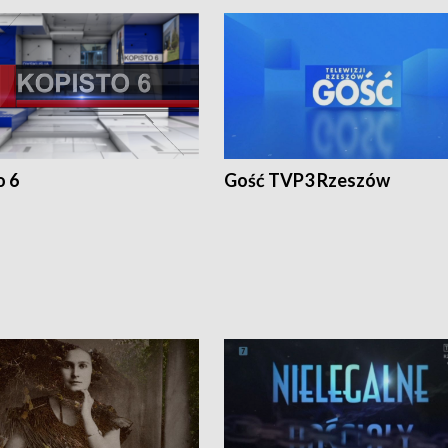
o 6
Gość TVP3 Rzeszów