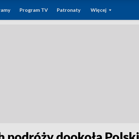
ramy
Program TV
Patronaty
Więcej
h podróży dookoła Polsk