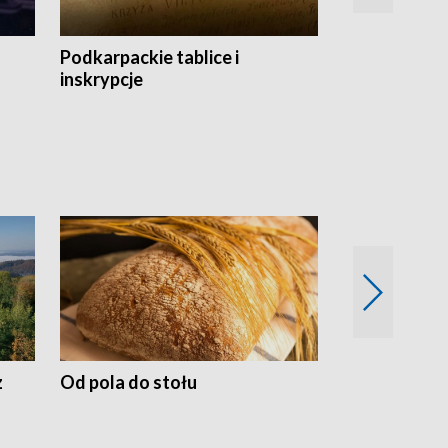
Podkarpackie tablice i
Szlakiem arc
inskrypcje
drewnianej
z
Od pola do stołu
50 lat ochro
przyrodnicz
Zachodnich