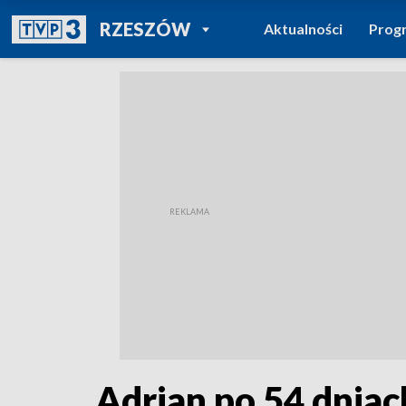
POWRÓT DO
RZESZÓW
Aktualności
Prog
TVP REGIONY
Adrian po 54 dniac