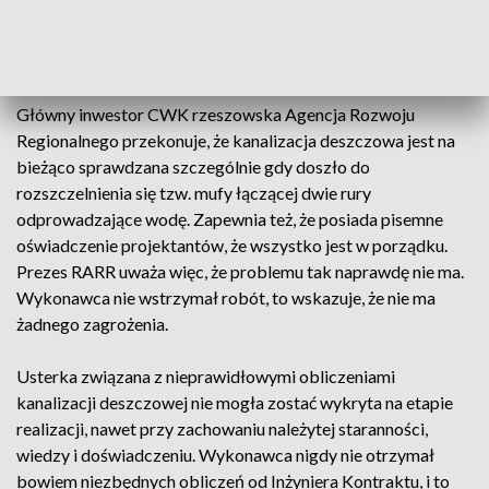
zbyt mało wypustów wody opadowej i to może rzeczywiście
gromadzić wodę nad częścią CWK, co może w konsekwencji
skutkować katastrofą budowlaną.
Główny inwestor CWK rzeszowska Agencja Rozwoju
Regionalnego przekonuje, że kanalizacja deszczowa jest na
bieżąco sprawdzana szczególnie gdy doszło do
rozszczelnienia się tzw. mufy łączącej dwie rury
odprowadzające wodę. Zapewnia też, że posiada pisemne
oświadczenie projektantów, że wszystko jest w porządku.
Prezes RARR uważa więc, że problemu tak naprawdę nie ma.
Wykonawca nie wstrzymał robót, to wskazuje, że nie ma
żadnego zagrożenia.
Usterka związana z nieprawidłowymi obliczeniami
kanalizacji deszczowej nie mogła zostać wykryta na etapie
realizacji, nawet przy zachowaniu należytej staranności,
wiedzy i doświadczeniu. Wykonawca nigdy nie otrzymał
bowiem niezbędnych obliczeń od Inżyniera Kontraktu, i to