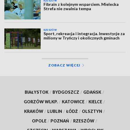
RZESZÓW
Fibrain z kolejnym wsparciem. Mielecka
Strefa nie zwalnia tempa
RZESZÓW
Sport, rekreacja i integracja. Inwestycje za
miliony w Tryńczy i okolicznych gminach
ZOBACZ WIĘCEJ
BIAŁYSTOK
/
BYDGOSZCZ
/
GDAŃSK
/
GORZÓW WLKP.
/
KATOWICE
/
KIELCE
/
KRAKÓW
/
LUBLIN
/
ŁÓDŹ
/
OLSZTYN
/
OPOLE
/
POZNAŃ
/
RZESZÓW
/