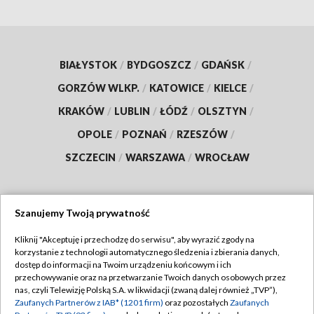
BIAŁYSTOK
/
BYDGOSZCZ
/
GDAŃSK
/
GORZÓW WLKP.
/
KATOWICE
/
KIELCE
/
KRAKÓW
/
LUBLIN
/
ŁÓDŹ
/
OLSZTYN
/
OPOLE
/
POZNAŃ
/
RZESZÓW
/
SZCZECIN
/
WARSZAWA
/
WROCŁAW
Szanujemy Twoją prywatność
Dołącz do nas:
Kliknij "Akceptuję i przechodzę do serwisu", aby wyrazić zgody na
korzystanie z technologii automatycznego śledzenia i zbierania danych,
TVP
dostęp do informacji na Twoim urządzeniu końcowym i ich
Abonament TVP
przechowywanie oraz na przetwarzanie Twoich danych osobowych przez
Regulamin TVP
nas, czyli Telewizję Polską S.A. w likwidacji (zwaną dalej również „TVP”),
Emisja w TVP
Polityka prywatności
Zaufanych Partnerów z IAB* (1201 firm)
oraz pozostałych
Zaufanych