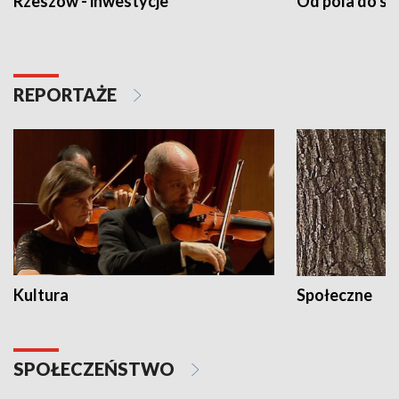
Rzeszów - inwestycje
Od pola do st
REPORTAŻE
Kultura
Społeczne
SPOŁECZEŃSTWO