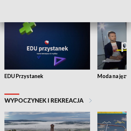
NAUKA I EDUKACJA
EDU Przystanek
Moda na język
WYPOCZYNEK I REKREACJA