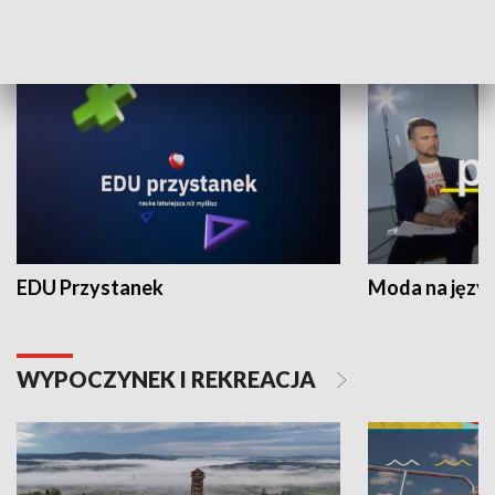
NAUKA I EDUKACJA
EDU Przystanek
Moda na język
WYPOCZYNEK I REKREACJA