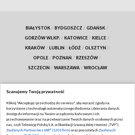
BIAŁYSTOK
/
BYDGOSZCZ
/
GDAŃSK
/
GORZÓW WLKP.
/
KATOWICE
/
KIELCE
/
KRAKÓW
/
LUBLIN
/
ŁÓDŹ
/
OLSZTYN
/
OPOLE
/
POZNAŃ
/
RZESZÓW
/
SZCZECIN
/
WARSZAWA
/
WROCŁAW
Szanujemy Twoją prywatność
Dołącz do nas:
Kliknij "Akceptuję i przechodzę do serwisu", aby wyrazić zgody na
korzystanie z technologii automatycznego śledzenia i zbierania danych,
TVP
dostęp do informacji na Twoim urządzeniu końcowym i ich
Abonament TVP
przechowywanie oraz na przetwarzanie Twoich danych osobowych przez
Regulamin TVP
nas, czyli Telewizję Polską S.A. w likwidacji (zwaną dalej również „TVP”),
Emisja w TVP
Polityka prywatności
Zaufanych Partnerów z IAB* (1201 firm)
oraz pozostałych
Zaufanych