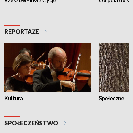
Rzeszów - inwestycje
Od pola do st
REPORTAŻE
Kultura
Społeczne
SPOŁECZEŃSTWO