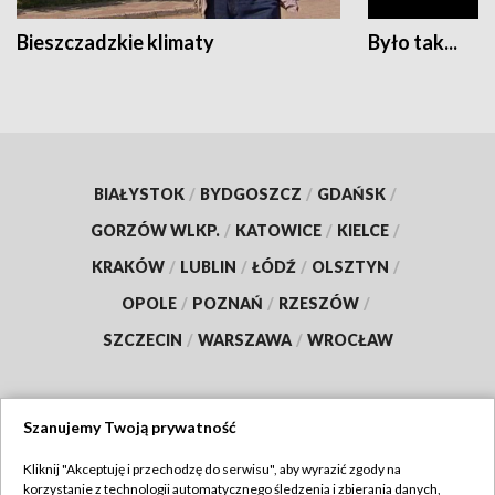
Bieszczadzkie klimaty
Było tak...
BIAŁYSTOK
/
BYDGOSZCZ
/
GDAŃSK
/
GORZÓW WLKP.
/
KATOWICE
/
KIELCE
/
KRAKÓW
/
LUBLIN
/
ŁÓDŹ
/
OLSZTYN
/
OPOLE
/
POZNAŃ
/
RZESZÓW
/
SZCZECIN
/
WARSZAWA
/
WROCŁAW
Szanujemy Twoją prywatność
Dołącz do nas:
Kliknij "Akceptuję i przechodzę do serwisu", aby wyrazić zgody na
korzystanie z technologii automatycznego śledzenia i zbierania danych,
TVP