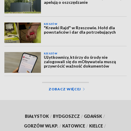
apelują o oszczędzanie
RZESZÓW
"Krewki Rajd" w Rzeszowie. Hołd dla
powstańców i dar dla potrzebujących
RZESZÓW
Użytkownicy, którzy do środy nie
zalogowali się do mObywatela muszą
przywrócić ważność dokumentów
ZOBACZ WIĘCEJ
BIAŁYSTOK
/
BYDGOSZCZ
/
GDAŃSK
/
GORZÓW WLKP.
/
KATOWICE
/
KIELCE
/