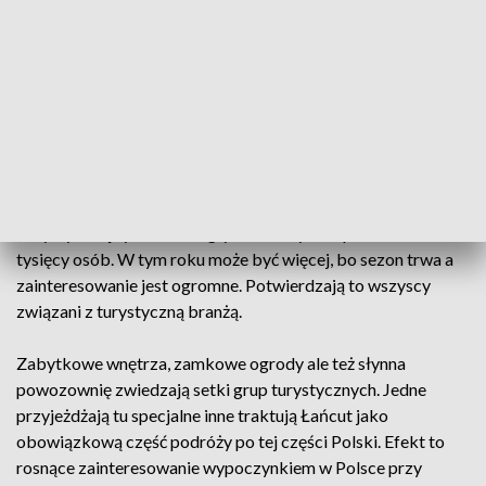
starówka i rzeszowski rynek. To potwierdzenie
pierwszych podsumowań sezonu, z których wynika,
że zainteresowanie wypoczynkiem na Podkarpaciu
z roku na rok rośnie.
Zamek w Łańcucie to miejsce, którego reklamować nie
trzeba. Jedno z najpiękniejszych w Europie muzeów wnętrz
jak magnes przyciąga turystów z całego świata. To się nie
zmienia. Jak wynika z danych Polskiej Organizacji
Turystycznej tylko w ubiegłym roku było tu ponad 300
tysięcy osób. W tym roku może być więcej, bo sezon trwa a
zainteresowanie jest ogromne. Potwierdzają to wszyscy
związani z turystyczną branżą.
Zabytkowe wnętrza, zamkowe ogrody ale też słynna
powozownię zwiedzają setki grup turystycznych. Jedne
przyjeżdżają tu specjalne inne traktują Łańcut jako
obowiązkową część podróży po tej części Polski. Efekt to
rosnące zainteresowanie wypoczynkiem w Polsce przy