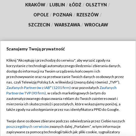
KRAKÓW
/
LUBLIN
/
ŁÓDŹ
/
OLSZTYN
/
OPOLE
/
POZNAŃ
/
RZESZÓW
/
SZCZECIN
/
WARSZAWA
/
WROCŁAW
Szanujemy Twoją prywatność
Dołącz do nas:
Kliknij "Akceptuję i przechodzę do serwisu", aby wyrazić zgody na
korzystanie z technologii automatycznego śledzenia i zbierania danych,
TVP
dostęp do informacji na Twoim urządzeniu końcowym i ich
Abonament TVP
przechowywanie oraz na przetwarzanie Twoich danych osobowych przez
Regulamin TVP
nas, czyli Telewizję Polską S.A. w likwidacji (zwaną dalej również „TVP”),
Emisja w TVP
Polityka prywatności
Zaufanych Partnerów z IAB* (1201 firm)
oraz pozostałych
Zaufanych
Partnerów TVP (93 firm)
, w celach marketingowych (w tym do
Centrum informacji TVP
Moje zgody
zautomatyzowanego dopasowania reklam do Twoich zainteresowań i
mierzenia ich skuteczności) i pozostałych, które wskazujemy poniżej, a
Naziemna Telewizja Cyfrowa
Pomoc
także zgody na udostępnianie przez nas identyfikatora PPID do Google.
Sklep TVP
Biuro reklamy
Twoje dane osobowe zbierane podczas odwiedzania przez Ciebie naszych
Rada Programowa
Kontakt
poszczególnych serwisów
zwanych dalej „Portalem”, w tym informacje
zapisywane za pomocą technologii takich jak: pliki cookie, sygnalizatory
System NOS