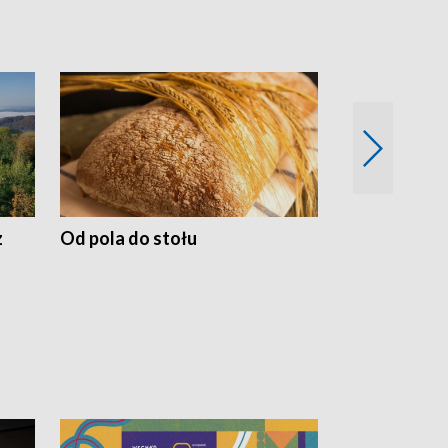
z
Od pola do stołu
50 lat ochro
przyrodnicz
Zachodnich