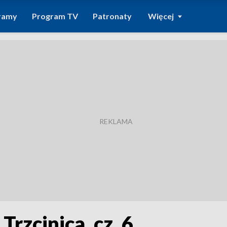
ramy
Program TV
Patronaty
Więcej
Trzcinica, cz. 6