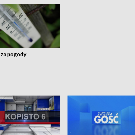
za pogody