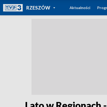
POWRÓT DO
RZESZÓW
Aktualności
Prog
TVP REGIONY
Lato w Regionach - 