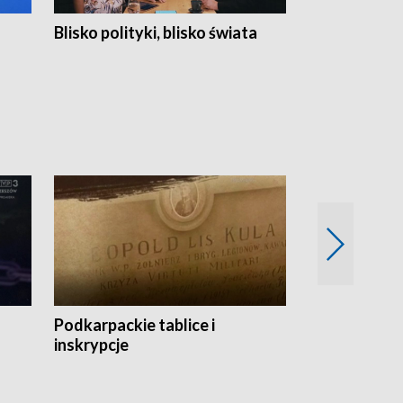
Blisko polityki, blisko świata
Popołudnie 
Podkarpackie tablice i
Szlakiem arc
inskrypcje
drewnianej