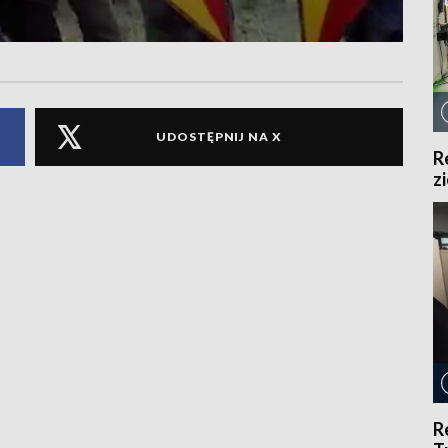
UDOSTĘPNIJ NA X
R
z
R