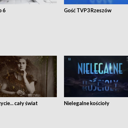
o 6
Gość TVP3 Rzeszów
ycie... cały świat
Nielegalne kościoły