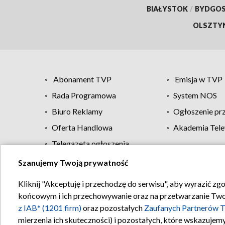
BIAŁYSTOK
/
BYDGO
OLSZTY
Abonament TVP
Emisja w TVP
Rada Programowa
System NOS
Biuro Reklamy
Ogłoszenie pr
Oferta Handlowa
Akademia Tele
Telegazeta ogłoszenia
Szanujemy Twoją prywatność
Regulamin TVP
Kliknij "Akceptuję i przechodzę do serwisu", aby wyrazić zg
końcowym i ich przechowywanie oraz na przetwarzanie Twoich
z IAB* (1201 firm)
oraz pozostałych
Zaufanych Partnerów T
mierzenia ich skuteczności) i pozostałych, które wskazujemy