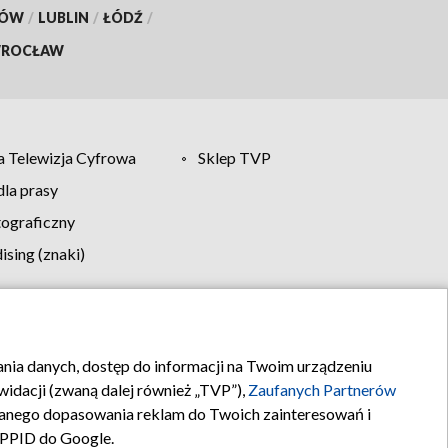
KÓW
/
LUBLIN
/
ŁÓDŹ
/
ROCŁAW
 Telewizja Cyfrowa
Sklep TVP
la prasy
tograficzny
sing (znaki)
klamy
Kontakt
rania danych, dostęp do informacji na Twoim urządzeniu
idacji (zwaną dalej również „TVP”),
Zaufanych Partnerów
anego dopasowania reklam do Twoich zainteresowań i
a PPID do Google.