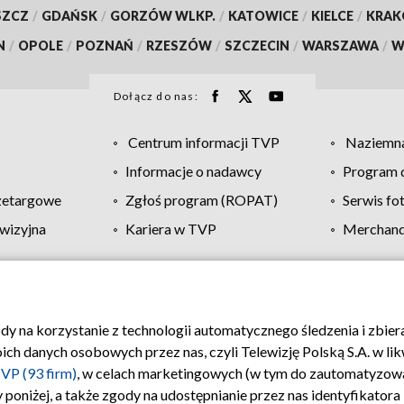
SZCZ
/
GDAŃSK
/
GORZÓW WLKP.
/
KATOWICE
/
KIELCE
/
KRA
N
/
OPOLE
/
POZNAŃ
/
RZESZÓW
/
SZCZECIN
/
WARSZAWA
/
W
Dołącz do nas:
Centrum informacji TVP
Naziemna
Informacje o nadawcy
Program d
zetargowe
Zgłoś program (ROPAT)
Serwis fo
wizyjna
Kariera w TVP
Merchandi
Polityka prywatności
Moje zgody
Pomoc
Biuro re
ody na korzystanie z technologii automatycznego śledzenia i zbie
 danych osobowych przez nas, czyli Telewizję Polską S.A. w likw
VP (93 firm)
, w celach marketingowych (w tym do zautomatyzow
 poniżej, a także zgody na udostępnianie przez nas identyfikator