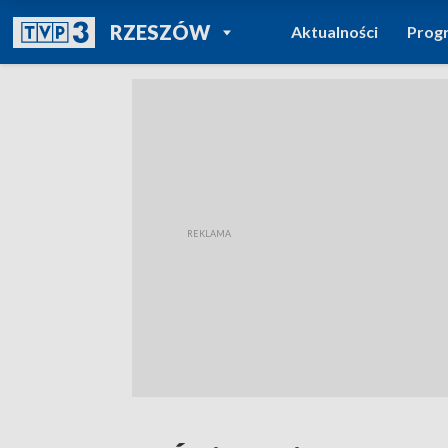
POWRÓT DO
RZESZÓW
Aktualności
Prog
TVP REGIONY