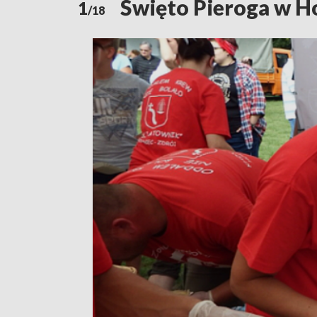
Święto Pieroga w H
1
/18