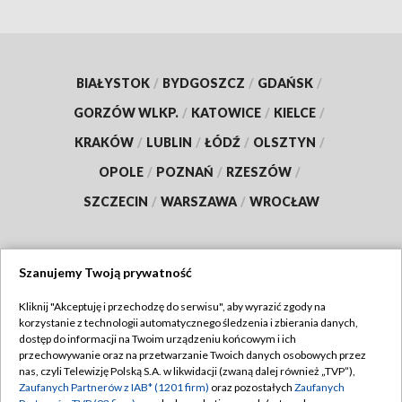
BIAŁYSTOK
/
BYDGOSZCZ
/
GDAŃSK
/
GORZÓW WLKP.
/
KATOWICE
/
KIELCE
/
KRAKÓW
/
LUBLIN
/
ŁÓDŹ
/
OLSZTYN
/
OPOLE
/
POZNAŃ
/
RZESZÓW
/
SZCZECIN
/
WARSZAWA
/
WROCŁAW
Szanujemy Twoją prywatność
Dołącz do nas:
Kliknij "Akceptuję i przechodzę do serwisu", aby wyrazić zgody na
korzystanie z technologii automatycznego śledzenia i zbierania danych,
TVP
dostęp do informacji na Twoim urządzeniu końcowym i ich
Abonament TVP
przechowywanie oraz na przetwarzanie Twoich danych osobowych przez
Regulamin TVP
nas, czyli Telewizję Polską S.A. w likwidacji (zwaną dalej również „TVP”),
Emisja w TVP
Polityka prywatności
Zaufanych Partnerów z IAB* (1201 firm)
oraz pozostałych
Zaufanych