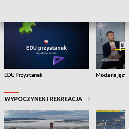
NAUKA I EDUKACJA
EDU Przystanek
Moda na język
WYPOCZYNEK I REKREACJA