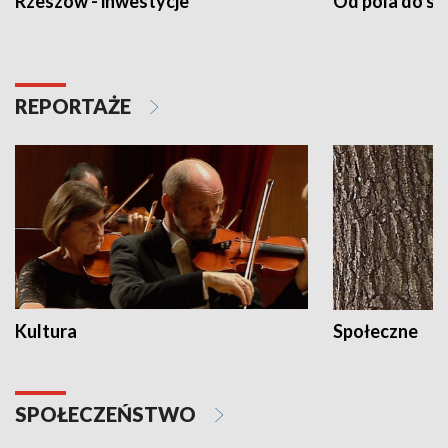
Rzeszów - inwestycje
Od pola do st
REPORTAŻE
Kultura
Społeczne
SPOŁECZEŃSTWO