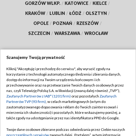
GORZÓW WLKP.
/
KATOWICE
/
KIELCE
/
KRAKÓW
/
LUBLIN
/
ŁÓDŹ
/
OLSZTYN
/
OPOLE
/
POZNAŃ
/
RZESZÓW
/
SZCZECIN
/
WARSZAWA
/
WROCŁAW
Szanujemy Twoją prywatność
Dołącz do nas:
Kliknij "Akceptuję i przechodzę do serwisu", aby wyrazić zgody na
korzystanie z technologii automatycznego śledzenia i zbierania danych,
TVP
dostęp do informacji na Twoim urządzeniu końcowym i ich
Abonament TVP
przechowywanie oraz na przetwarzanie Twoich danych osobowych przez
Regulamin TVP
nas, czyli Telewizję Polską S.A. w likwidacji (zwaną dalej również „TVP”),
Emisja w TVP
Polityka prywatności
Zaufanych Partnerów z IAB* (1201 firm)
oraz pozostałych
Zaufanych
Partnerów TVP (93 firm)
, w celach marketingowych (w tym do
Centrum informacji TVP
Moje zgody
zautomatyzowanego dopasowania reklam do Twoich zainteresowań i
mierzenia ich skuteczności) i pozostałych, które wskazujemy poniżej, a
Naziemna Telewizja Cyfrowa
Pomoc
także zgody na udostępnianie przez nas identyfikatora PPID do Google.
Sklep TVP
Biuro reklamy
Twoje dane osobowe zbierane podczas odwiedzania przez Ciebie naszych
Rada Programowa
Kontakt
poszczególnych serwisów
zwanych dalej „Portalem”, w tym informacje