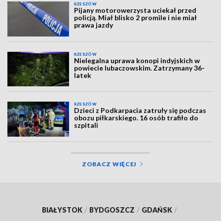
RZESZÓW
Pijany motorowerzysta uciekał przed
policją. Miał blisko 2 promile i nie miał
prawa jazdy
RZESZÓW
Nielegalna uprawa konopi indyjskich w
powiecie lubaczowskim. Zatrzymany 36-
latek
RZESZÓW
Dzieci z Podkarpacia zatruły się podczas
obozu piłkarskiego. 16 osób trafiło do
szpitali
ZOBACZ WIĘCEJ
BIAŁYSTOK
/
BYDGOSZCZ
/
GDAŃSK
/