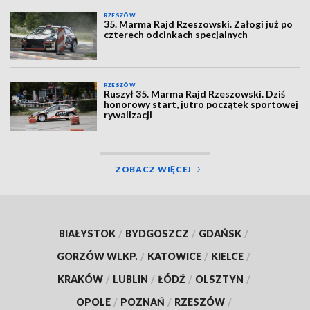
RZESZÓW
35. Marma Rajd Rzeszowski. Załogi już po
czterech odcinkach specjalnych
RZESZÓW
Ruszył 35. Marma Rajd Rzeszowski. Dziś
honorowy start, jutro początek sportowej
rywalizacji
ZOBACZ WIĘCEJ
BIAŁYSTOK
/
BYDGOSZCZ
/
GDAŃSK
/
GORZÓW WLKP.
/
KATOWICE
/
KIELCE
/
KRAKÓW
/
LUBLIN
/
ŁÓDŹ
/
OLSZTYN
/
OPOLE
/
POZNAŃ
/
RZESZÓW
/