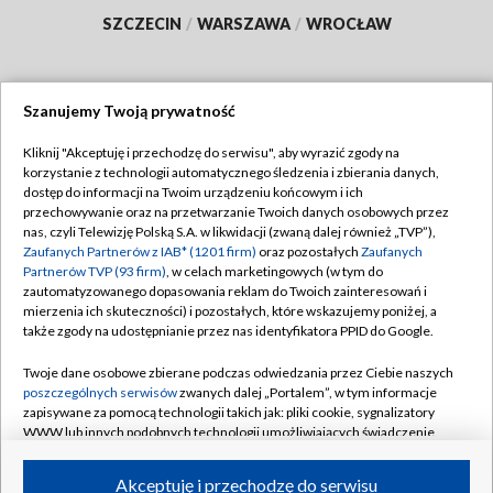
SZCZECIN
/
WARSZAWA
/
WROCŁAW
Szanujemy Twoją prywatność
Dołącz do nas:
Kliknij "Akceptuję i przechodzę do serwisu", aby wyrazić zgody na
korzystanie z technologii automatycznego śledzenia i zbierania danych,
TVP
dostęp do informacji na Twoim urządzeniu końcowym i ich
Abonament TVP
przechowywanie oraz na przetwarzanie Twoich danych osobowych przez
Regulamin TVP
nas, czyli Telewizję Polską S.A. w likwidacji (zwaną dalej również „TVP”),
Emisja w TVP
Polityka prywatności
Zaufanych Partnerów z IAB* (1201 firm)
oraz pozostałych
Zaufanych
Partnerów TVP (93 firm)
, w celach marketingowych (w tym do
Centrum informacji TVP
Moje zgody
zautomatyzowanego dopasowania reklam do Twoich zainteresowań i
mierzenia ich skuteczności) i pozostałych, które wskazujemy poniżej, a
Naziemna Telewizja Cyfrowa
Pomoc
także zgody na udostępnianie przez nas identyfikatora PPID do Google.
Sklep TVP
Biuro reklamy
Twoje dane osobowe zbierane podczas odwiedzania przez Ciebie naszych
Rada Programowa
Kontakt
poszczególnych serwisów
zwanych dalej „Portalem”, w tym informacje
zapisywane za pomocą technologii takich jak: pliki cookie, sygnalizatory
System NOS
WWW lub innych podobnych technologii umożliwiających świadczenie
dopasowanych i bezpiecznych usług, personalizację treści oraz reklam,
Informacje o nadawcy
Kanały
udostępnianie funkcji mediów społecznościowych oraz analizowanie
Akceptuję i przechodzę do serwisu
ruchu w Internecie.