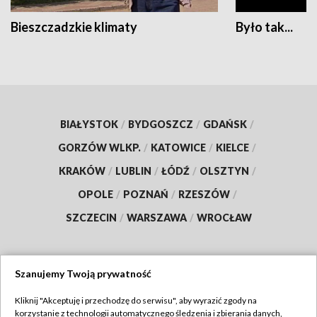
Bieszczadzkie klimaty
Było tak...
BIAŁYSTOK
/
BYDGOSZCZ
/
GDAŃSK
/
GORZÓW WLKP.
/
KATOWICE
/
KIELCE
/
KRAKÓW
/
LUBLIN
/
ŁÓDŹ
/
OLSZTYN
/
OPOLE
/
POZNAŃ
/
RZESZÓW
/
SZCZECIN
/
WARSZAWA
/
WROCŁAW
Szanujemy Twoją prywatność
Dołącz do nas:
Kliknij "Akceptuję i przechodzę do serwisu", aby wyrazić zgody na
korzystanie z technologii automatycznego śledzenia i zbierania danych,
TVP