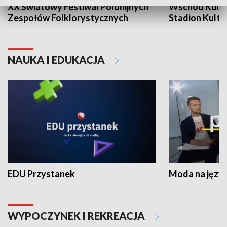
XX Światowy Festiwal Polonijnych
Wschód Kultur
Zespołów Folklorystycznych
Stadion Kultu
NAUKA I EDUKACJA
EDU Przystanek
Moda na język
WYPOCZYNEK I REKREACJA