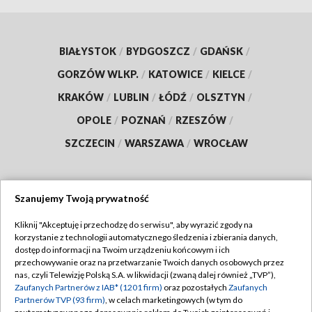
BIAŁYSTOK
/
BYDGOSZCZ
/
GDAŃSK
/
GORZÓW WLKP.
/
KATOWICE
/
KIELCE
/
KRAKÓW
/
LUBLIN
/
ŁÓDŹ
/
OLSZTYN
/
OPOLE
/
POZNAŃ
/
RZESZÓW
/
SZCZECIN
/
WARSZAWA
/
WROCŁAW
Szanujemy Twoją prywatność
Dołącz do nas:
Kliknij "Akceptuję i przechodzę do serwisu", aby wyrazić zgody na
korzystanie z technologii automatycznego śledzenia i zbierania danych,
TVP
dostęp do informacji na Twoim urządzeniu końcowym i ich
Abonament TVP
przechowywanie oraz na przetwarzanie Twoich danych osobowych przez
Regulamin TVP
nas, czyli Telewizję Polską S.A. w likwidacji (zwaną dalej również „TVP”),
Emisja w TVP
Polityka prywatności
Zaufanych Partnerów z IAB* (1201 firm)
oraz pozostałych
Zaufanych
Partnerów TVP (93 firm)
, w celach marketingowych (w tym do
Centrum informacji TVP
Moje zgody