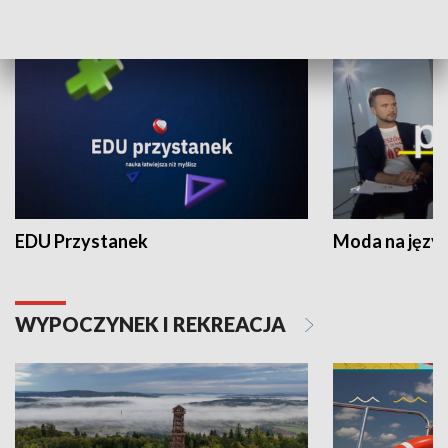
NAUKA I EDUKACJA
EDU Przystanek
Moda na język
WYPOCZYNEK I REKREACJA