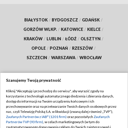
BIAŁYSTOK
/
BYDGOSZCZ
/
GDAŃSK
/
GORZÓW WLKP.
/
KATOWICE
/
KIELCE
/
KRAKÓW
/
LUBLIN
/
ŁÓDŹ
/
OLSZTYN
/
OPOLE
/
POZNAŃ
/
RZESZÓW
/
SZCZECIN
/
WARSZAWA
/
WROCŁAW
Szanujemy Twoją prywatność
Dołącz do nas:
Kliknij "Akceptuję i przechodzę do serwisu", aby wyrazić zgody na
korzystanie z technologii automatycznego śledzenia i zbierania danych,
TVP
dostęp do informacji na Twoim urządzeniu końcowym i ich
Abonament TVP
przechowywanie oraz na przetwarzanie Twoich danych osobowych przez
Regulamin TVP
nas, czyli Telewizję Polską S.A. w likwidacji (zwaną dalej również „TVP”),
Emisja w TVP
Polityka prywatności
Zaufanych Partnerów z IAB* (1201 firm)
oraz pozostałych
Zaufanych
Partnerów TVP (93 firm)
, w celach marketingowych (w tym do
Centrum informacji TVP
Moje zgody
zautomatyzowanego dopasowania reklam do Twoich zainteresowań i