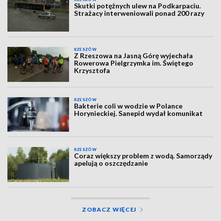
Skutki potężnych ulew na Podkarpaciu.
Strażacy interweniowali ponad 200 razy
RZESZÓW
Z Rzeszowa na Jasną Górę wyjechała
Rowerowa Pielgrzymka im. Świętego
Krzysztofa
RZESZÓW
Bakterie coli w wodzie w Polance
Horynieckiej. Sanepid wydał komunikat
RZESZÓW
Coraz większy problem z wodą. Samorządy
apelują o oszczędzanie
ZOBACZ WIĘCEJ