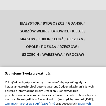
BIAŁYSTOK
/
BYDGOSZCZ
/
GDAŃSK
/
GORZÓW WLKP.
/
KATOWICE
/
KIELCE
/
KRAKÓW
/
LUBLIN
/
ŁÓDŹ
/
OLSZTYN
/
OPOLE
/
POZNAŃ
/
RZESZÓW
/
SZCZECIN
/
WARSZAWA
/
WROCŁAW
Szanujemy Twoją prywatność
Dołącz do nas:
Kliknij "Akceptuję i przechodzę do serwisu", aby wyrazić zgody na
korzystanie z technologii automatycznego śledzenia i zbierania danych,
TVP
dostęp do informacji na Twoim urządzeniu końcowym i ich
Abonament TVP
przechowywanie oraz na przetwarzanie Twoich danych osobowych przez
Regulamin TVP
nas, czyli Telewizję Polską S.A. w likwidacji (zwaną dalej również „TVP”),
Emisja w TVP
Polityka prywatności
Zaufanych Partnerów z IAB* (1201 firm)
oraz pozostałych
Zaufanych