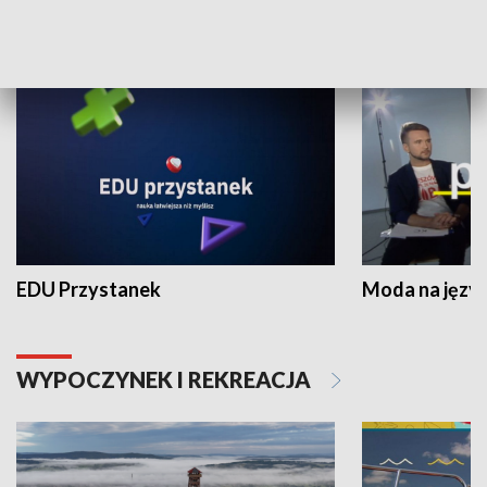
NAUKA I EDUKACJA
EDU Przystanek
Moda na język
WYPOCZYNEK I REKREACJA