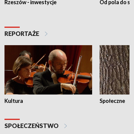
Rzeszów - inwestycje
Od pola do st
REPORTAŻE
Kultura
Społeczne
SPOŁECZEŃSTWO