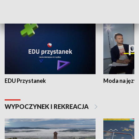
NAUKA I EDUKACJA
EDU Przystanek
Moda na język
WYPOCZYNEK I REKREACJA