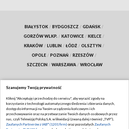
BIAŁYSTOK
/
BYDGOSZCZ
/
GDAŃSK
/
GORZÓW WLKP.
/
KATOWICE
/
KIELCE
/
KRAKÓW
/
LUBLIN
/
ŁÓDŹ
/
OLSZTYN
/
OPOLE
/
POZNAŃ
/
RZESZÓW
/
SZCZECIN
/
WARSZAWA
/
WROCŁAW
Szanujemy Twoją prywatność
Dołącz do nas:
Kliknij "Akceptuję i przechodzę do serwisu", aby wyrazić zgody na
korzystanie z technologii automatycznego śledzenia i zbierania danych,
TVP
dostęp do informacji na Twoim urządzeniu końcowym i ich
Abonament TVP
przechowywanie oraz na przetwarzanie Twoich danych osobowych przez
Regulamin TVP
nas, czyli Telewizję Polską S.A. w likwidacji (zwaną dalej również „TVP”),
Emisja w TVP
Polityka prywatności
Zaufanych Partnerów z IAB* (1201 firm)
oraz pozostałych
Zaufanych