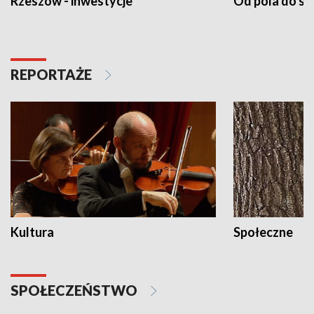
Rzeszów - inwestycje
Od pola do st
REPORTAŻE
Kultura
Społeczne
SPOŁECZEŃSTWO