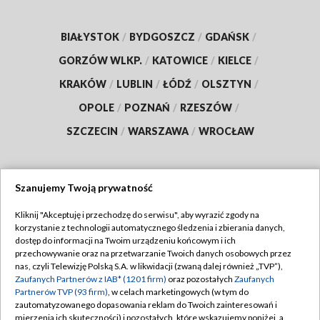
BIAŁYSTOK
/
BYDGOSZCZ
/
GDAŃSK
/
GORZÓW WLKP.
/
KATOWICE
/
KIELCE
/
KRAKÓW
/
LUBLIN
/
ŁÓDŹ
/
OLSZTYN
/
OPOLE
/
POZNAŃ
/
RZESZÓW
/
SZCZECIN
/
WARSZAWA
/
WROCŁAW
Szanujemy Twoją prywatność
Dołącz do nas:
Kliknij "Akceptuję i przechodzę do serwisu", aby wyrazić zgody na
korzystanie z technologii automatycznego śledzenia i zbierania danych,
TVP
dostęp do informacji na Twoim urządzeniu końcowym i ich
Abonament TVP
przechowywanie oraz na przetwarzanie Twoich danych osobowych przez
Regulamin TVP
nas, czyli Telewizję Polską S.A. w likwidacji (zwaną dalej również „TVP”),
Emisja w TVP
Polityka prywatności
Zaufanych Partnerów z IAB* (1201 firm)
oraz pozostałych
Zaufanych
Partnerów TVP (93 firm)
, w celach marketingowych (w tym do
Centrum informacji TVP
Moje zgody
zautomatyzowanego dopasowania reklam do Twoich zainteresowań i
mierzenia ich skuteczności) i pozostałych, które wskazujemy poniżej, a