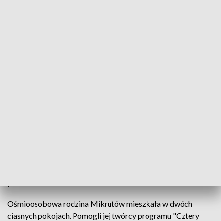
Pomoc dla ośmiosobowej rodziny z Jodłowej
Ośmioosobowa rodzina Mikrutów z Jodłowej
mieszkała w zagrzybionym domu, bez ogrzewania.
W trudnej sytuacji pomogli dziennikarze TVP,
twórcy programu "Cztery kąty anioł piąty", którzy
wspólnie z sąsiadami wyremontowali łazienkę i
pokoje dla dzieci, co więcej teraz przyszła kolejna
pomoc.
Ośmioosobowa rodzina Mikrutów mieszkała w dwóch
ciasnych pokojach. Pomogli jej twórcy programu "Cztery