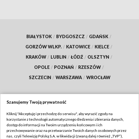
BIAŁYSTOK
/
BYDGOSZCZ
/
GDAŃSK
/
GORZÓW WLKP.
/
KATOWICE
/
KIELCE
/
KRAKÓW
/
LUBLIN
/
ŁÓDŹ
/
OLSZTYN
/
OPOLE
/
POZNAŃ
/
RZESZÓW
/
SZCZECIN
/
WARSZAWA
/
WROCŁAW
Szanujemy Twoją prywatność
Dołącz do nas:
Kliknij "Akceptuję i przechodzę do serwisu", aby wyrazić zgody na
korzystanie z technologii automatycznego śledzenia i zbierania danych,
TVP
dostęp do informacji na Twoim urządzeniu końcowym i ich
Abonament TVP
przechowywanie oraz na przetwarzanie Twoich danych osobowych przez
Regulamin TVP
nas, czyli Telewizję Polską S.A. w likwidacji (zwaną dalej również „TVP”),