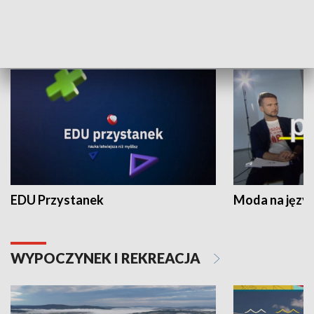
NAUKA I EDUKACJA
EDU Przystanek
Moda na język
WYPOCZYNEK I REKREACJA