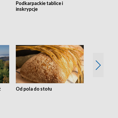
Podkarpackie tablice i
Szlakiem arc
inskrypcje
drewnianej
z
Od pola do stołu
50 lat ochro
przyrodnicz
Zachodnich