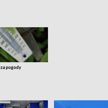
za pogody