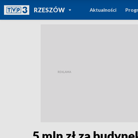
POWRÓT DO
RZESZÓW
Aktualności
Prog
TVP REGIONY
5 mln zł za budyne