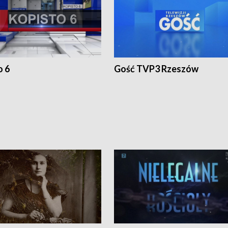
o 6
Gość TVP3 Rzeszów