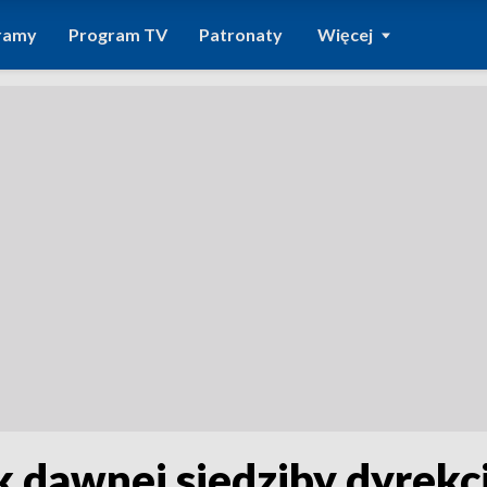
ramy
Program TV
Patronaty
Więcej
k dawnej siedziby dyrek