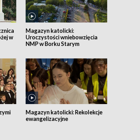
cznica
Magazyn katolicki:
ożej w
Uroczystości wniebowzięcia
NMP w Borku Starym
zymi
Magazyn katolicki:
Rekolekcje
ewangelizacyjne