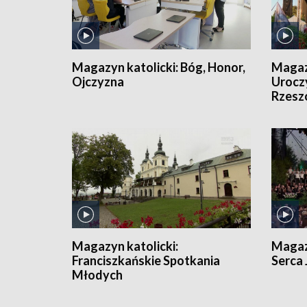
Magazyn katolicki:
Bóg, Honor,
Magazy
Ojczyzna
Urocz
Rzesz
Magazyn katolicki:
Magaz
Franciszkańskie Spotkania
Serca
Młodych