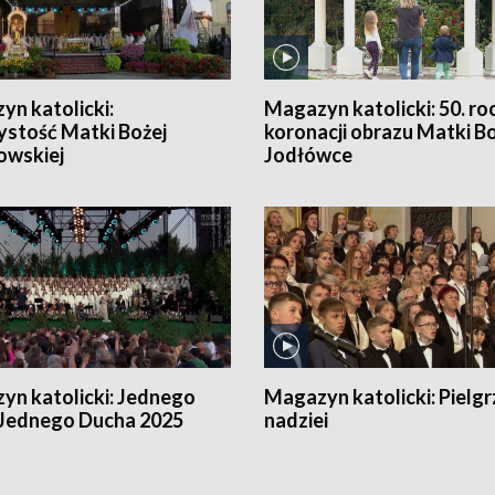
n katolicki:
Magazyn katolicki:
50. ro
ystość Matki Bożej
koronacji obrazu Matki B
owskiej
Jodłówce
yn katolicki:
Jednego
Magazyn katolicki:
Pielgr
 Jednego Ducha 2025
nadziei