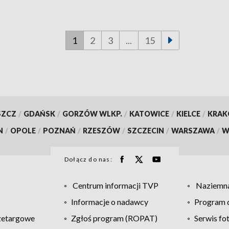
1
2
3
...
15
SZCZ
/
GDAŃSK
/
GORZÓW WLKP.
/
KATOWICE
/
KIELCE
/
KRA
N
/
OPOLE
/
POZNAŃ
/
RZESZÓW
/
SZCZECIN
/
WARSZAWA
/
W
Dołącz do nas:
Centrum informacji TVP
Naziemna
Informacje o nadawcy
Program d
zetargowe
Zgłoś program (ROPAT)
Serwis fo