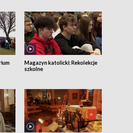
rium
Magazyn katolicki:
Rekolekcje
szkolne