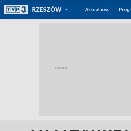
POWRÓT DO
RZESZÓW
Aktualności
Prog
TVP REGIONY