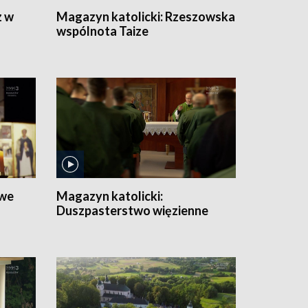
z w
Magazyn katolicki:
Rzeszowska
wspólnota Taize
we
Magazyn katolicki:
Duszpasterstwo więzienne