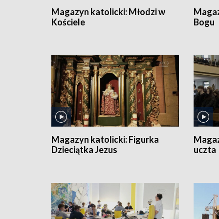
Magazyn katolicki:
Młodzi w
Magaz
Kościele
Bogu
Magazyn katolicki:
Figurka
Magaz
Dzieciątka Jezus
uczta