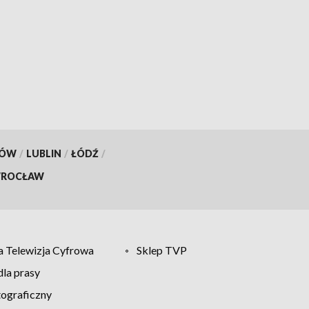
KÓW
/
LUBLIN
/
ŁÓDŹ
/
ROCŁAW
 Telewizja Cyfrowa
Sklep TVP
la prasy
tograficzny