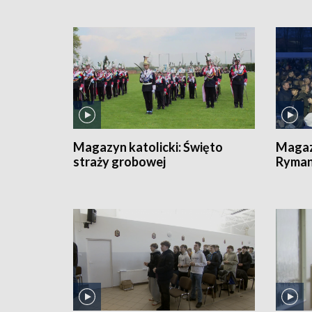
Magazyn katolicki:
Święto
Magaz
straży grobowej
Ryma