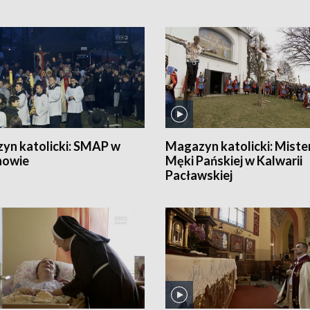
yn katolicki:
SMAP w
Magazyn katolicki:
Miste
nowie
Męki Pańskiej w Kalwarii
Pacławskiej