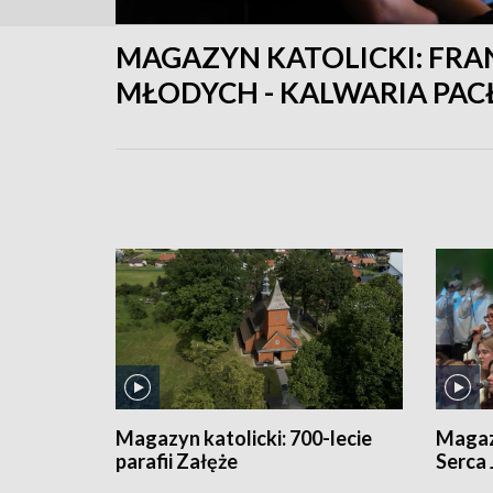
MAGAZYN KATOLICKI:
FRA
MŁODYCH - KALWARIA PA
Magazyn katolicki:
700-lecie
Magaz
parafii Załęże
Serca