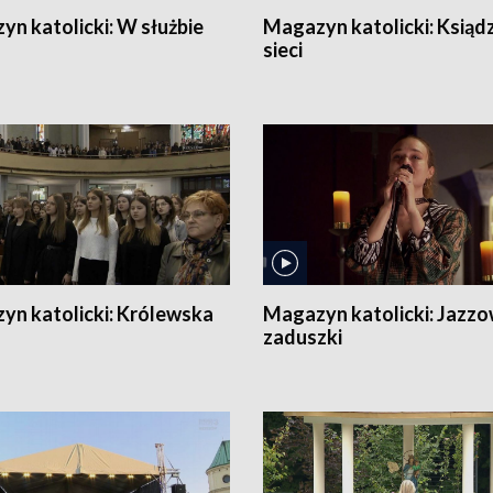
yn katolicki:
W służbie
Magazyn katolicki:
Ksiąd
sieci
yn katolicki:
Królewska
Magazyn katolicki:
Jazzo
zaduszki