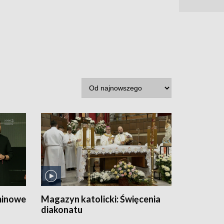
minowe
Magazyn katolicki:
Święcenia
diakonatu